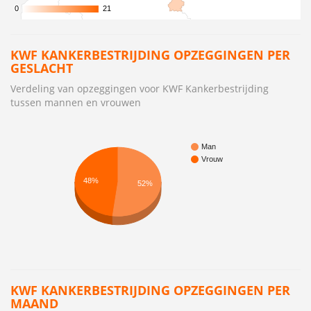
0
0
21
21
KWF KANKERBESTRIJDING OPZEGGINGEN PER
GESLACHT
Verdeling van opzeggingen voor KWF Kankerbestrijding
tussen mannen en vrouwen
Man
Vrouw
48%
52%
KWF KANKERBESTRIJDING OPZEGGINGEN PER
MAAND