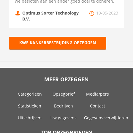
we besloten aan een ander goed doel te doneren.
Optimus Sorter Technology
19-05-2023
B.V.
KWF KANKERBESTRIJDING OPZEGGEN
MEER OPZEGGEN
Categorieën
Opzegbrief
Media/pers
Statistieken
Bedrijven
Contact
Uitschrijven
Uw gegevens
Gegevens verwijderen
TOP OPZEGBRIEVEN