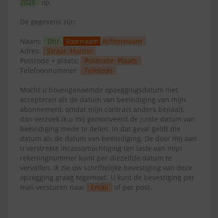
2026
op.
De gegevens zijn:
Naam:
Dhr.
Voornaam
Achternaam
Adres:
Straat
Huisnr
Postcode + plaats:
Postcode
Plaats
Telefoonnummer:
Telefoon
Mocht u bovengenoemde opzeggingsdatum niet
accepteren als de datum van beëindiging van mijn
abonnement, omdat mijn contract anders bepaalt,
dan verzoek ik u mij gemotiveerd de juiste datum van
beëindiging mede te delen. In dat geval geldt die
datum als de datum van beëindiging. De door mij aan
u verstrekte incassomachtiging ten laste van mijn
rekeningnummer komt per diezelfde datum te
vervallen. Ik zie uw schriftelijke bevestiging van deze
opzegging graag tegemoet. U kunt de bevestiging per
mail versturen naar
Email
of per post.