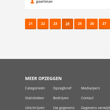
gaartman
21
22
23
24
25
26
27
MEER OPZEGGEN
Categorieën
Opzegbrief
Media/pers
Statistieken
Bedrijven
Contact
Uitschrijven
Uw gegevens
Gegevens verwij