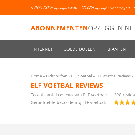
4.000.000+ opzegbrieven - 70.654 opzegherinneringen - 
ABONNEMENTEN
OPZEGGEN.NL
INTERNET
GOEDE DOELEN
KRANTEN
Home
Tijdschriften
ELF voetbal
ELF voetbal reviews
ELF VOETBAL REVIEWS
Totaal aantal reviews van ELF voetbal:
328
revie
Gemiddelde beoordeling ELF voetbal: