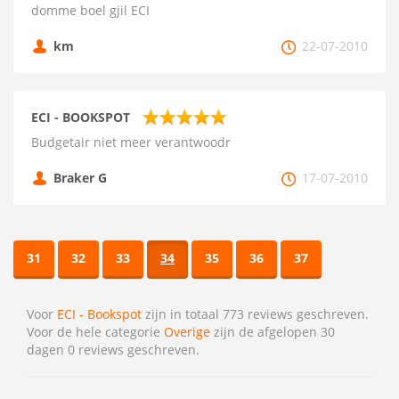
domme boel gjil ECI
km
22-07-2010
ECI - BOOKSPOT
Budgetair niet meer verantwoodr
Braker G
17-07-2010
31
32
33
34
35
36
37
Voor
ECI - Bookspot
zijn in totaal 773 reviews geschreven.
Voor de hele categorie
Overige
zijn de afgelopen 30
dagen 0 reviews geschreven.