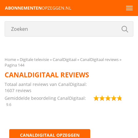
ABONNEMENTEN
OPZEGGEN.NL
Tog
navi
Home
Digitale televisie
CanalDigitaal
CanalDigitaal reviews
Pagina 144
CANALDIGITAAL REVIEWS
Totaal aantal reviews van CanalDigitaal:
1607
reviews
Gemiddelde beoordeling CanalDigitaal:
9.6
CANALDIGITAAL OPZEGGEN