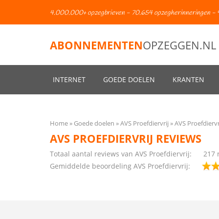
4.000.000+ opzegbrieven - 70.654 opzegherinneringen - 
ABONNEMENTEN
OPZEGGEN.NL
INTERNET
GOEDE DOELEN
KRANTEN
Home
Goede doelen
AVS Proefdiervrij
AVS Proefdiervr
AVS PROEFDIERVRIJ REVIEWS
Totaal aantal reviews van AVS Proefdiervrij:
217
r
Gemiddelde beoordeling AVS Proefdiervrij: