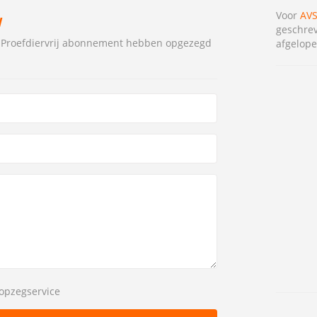
Voor
AVS
W
geschrev
S Proefdiervrij abonnement hebben opgezegd
afgelope
opzegservice