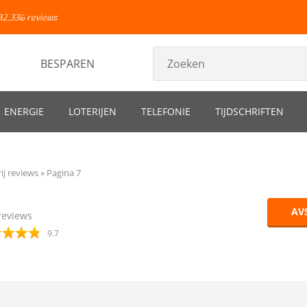
92.336 reviews
BESPAREN
ENERGIE
LOTERIJEN
TELEFONIE
TIJDSCHRIFTEN
ij reviews
Pagina 7
AV
eviews
9.7