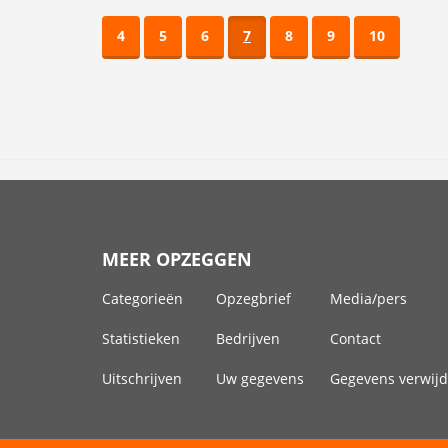
4
5
6
7
8
9
10
MEER OPZEGGEN
Categorieën
Opzegbrief
Media/pers
Statistieken
Bedrijven
Contact
Uitschrijven
Uw gegevens
Gegevens verwij