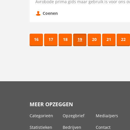
Avrobode prima gids maar gebruik is voor ons 
Coenen
16
17
18
19
20
21
22
MEER OPZEGGEN
Categorieën
Opzegbrief
Media/pers
Statistieken
Bedrijven
Contact