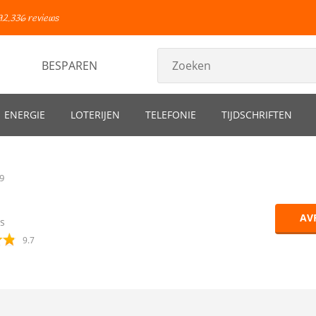
92.336 reviews
BESPAREN
ENERGIE
LOTERIJEN
TELEFONIE
TIJDSCHRIFTEN
9
AV
s
9.7