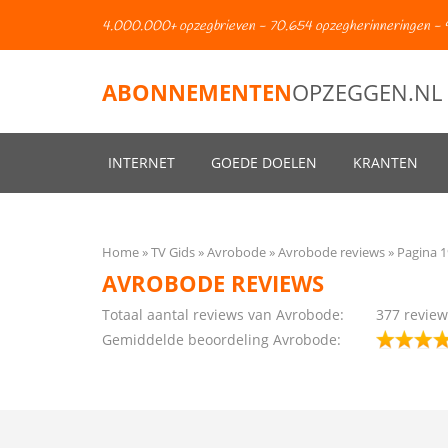
4.000.000+ opzegbrieven - 70.654 opzegherinneringen - 
ABONNEMENTEN
OPZEGGEN.NL
INTERNET
GOEDE DOELEN
KRANTEN
Home
TV Gids
Avrobode
Avrobode reviews
Pagina 1
AVROBODE REVIEWS
Totaal aantal reviews van Avrobode:
377
review
Gemiddelde beoordeling Avrobode: