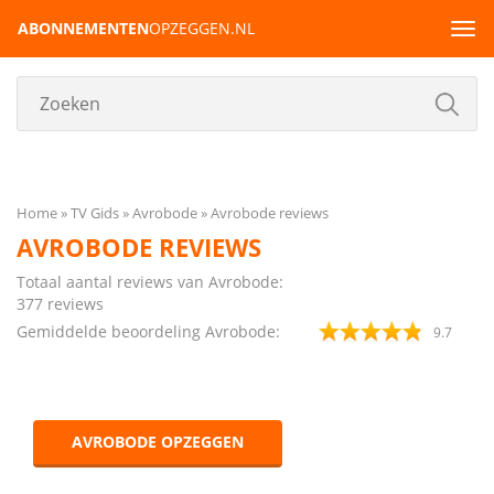
ABONNEMENTEN
OPZEGGEN.NL
Tog
navi
Home
TV Gids
Avrobode
Avrobode reviews
AVROBODE REVIEWS
Totaal aantal reviews van Avrobode:
377
reviews
Gemiddelde beoordeling Avrobode:
9.7
AVROBODE OPZEGGEN