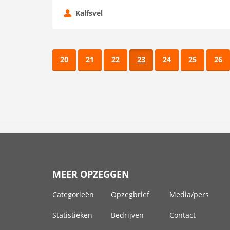
Kalfsvel
20
21
22
23
24
25
26
MEER OPZEGGEN
Categorieën
Opzegbrief
Media/pers
Statistieken
Bedrijven
Contact