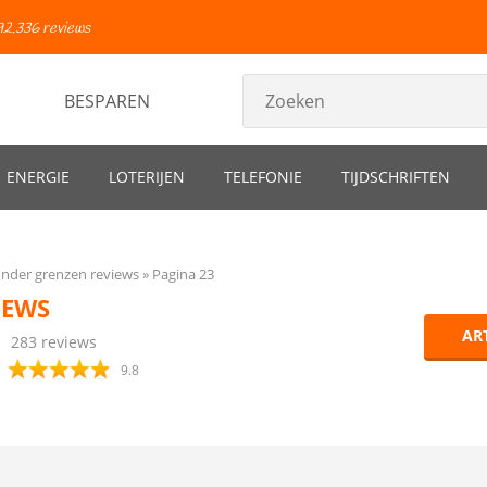
92.336 reviews
BESPAREN
ENERGIE
LOTERIJEN
TELEFONIE
TIJDSCHRIFTEN
onder grenzen reviews
Pagina 23
IEWS
AR
283
reviews
9.8