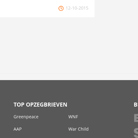
12-10-2015
TOP OPZEGBRIEVEN
B
Greenpeace
WNF
AAP
War Child