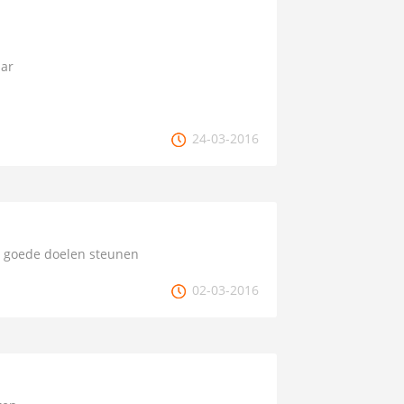
ar
24-03-2016
t goede doelen steunen
02-03-2016