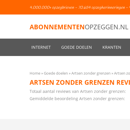
4.000.000+ opzegbrieven - 70.654 opzegherinneringen - 
ABONNEMENTEN
OPZEGGEN.NL
INTERNET
GOEDE DOELEN
KRANTEN
Home
Goede doelen
Artsen zonder grenzen
Artsen z
ARTSEN ZONDER GRENZEN REV
Totaal aantal reviews van Artsen zonder grenzen:
Gemiddelde beoordeling Artsen zonder grenzen: