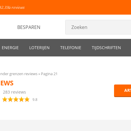
92.336 reviews
BESPAREN
ENERGIE
LOTERIJEN
TELEFONIE
TIJDSCHRIFTEN
onder grenzen reviews
Pagina 21
IEWS
AR
283
reviews
9.8