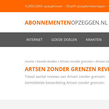
4.000.000+ opzegbrieven - 70.654 opzegherinneringen - 
ABONNEMENTEN
OPZEGGEN.NL
INTERNET
GOEDE DOELEN
KRANTEN
Home
Goede doelen
Artsen zonder grenzen
Artsen z
ARTSEN ZONDER GRENZEN REV
Totaal aantal reviews van Artsen zonder grenzen:
Gemiddelde beoordeling Artsen zonder grenzen: