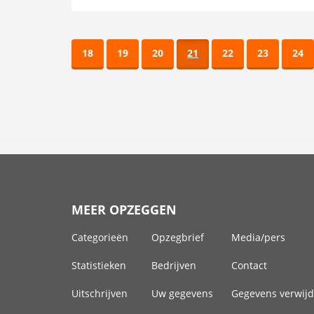
18
19
20
21
22
23
24
MEER OPZEGGEN
Categorieën
Opzegbrief
Media/pers
Statistieken
Bedrijven
Contact
Uitschrijven
Uw gegevens
Gegevens verwij