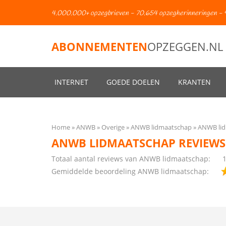
4.000.000+ opzegbrieven - 70.654 opzegherinneringen - 
ABONNEMENTEN
OPZEGGEN.NL
INTERNET
GOEDE DOELEN
KRANTEN
Home
ANWB
Overige
ANWB lidmaatschap
ANWB lid
ANWB LIDMAATSCHAP REVIEWS
Totaal aantal reviews van ANWB lidmaatschap:
Gemiddelde beoordeling ANWB lidmaatschap: