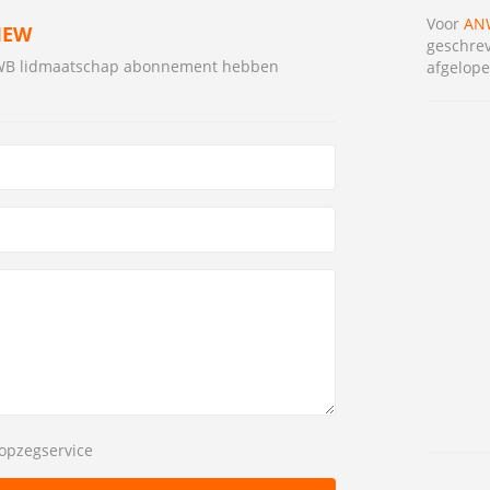
Voor
ANW
IEW
geschrev
NWB lidmaatschap abonnement hebben
afgelope
opzegservice