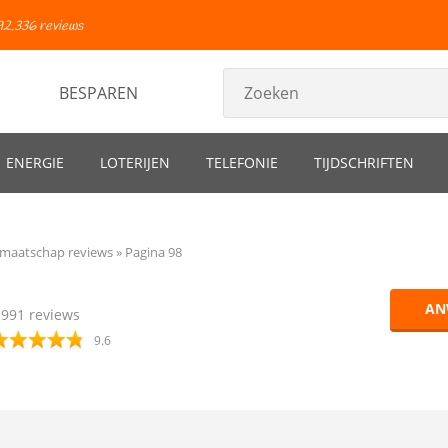
92.336 reviews
BESPAREN
ENERGIE
LOTERIJEN
TELEFONIE
TIJDSCHRIFTEN
maatschap reviews
Pagina 98
AN
1991
reviews
9.6