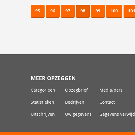
95
96
97
98
99
100
10
MEER OPZEGGEN
Categorieën
Opzegbrief
Media/pers
Statistieken
Bedrijven
Contact
Uitschrijven
Uw gegevens
Gegevens verwij