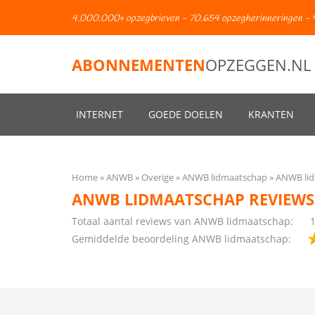
4.000.000+ opzegbrieven - 70.654 opzegherinneringen - 
ABONNEMENTEN
OPZEGGEN.NL
INTERNET
GOEDE DOELEN
KRANTEN
Home
ANWB
Overige
ANWB lidmaatschap
ANWB lid
ANWB LIDMAATSCHAP REVIEWS
Totaal aantal reviews van ANWB lidmaatschap:
Gemiddelde beoordeling ANWB lidmaatschap: