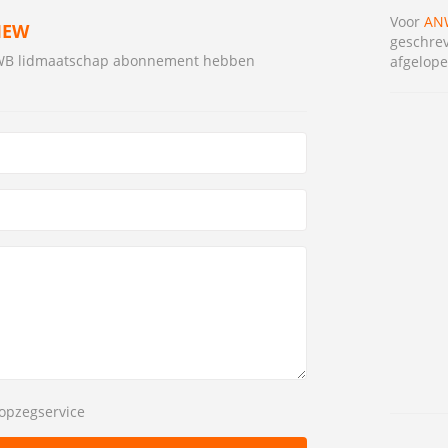
Voor
ANW
IEW
geschrev
NWB lidmaatschap abonnement hebben
afgelope
opzegservice