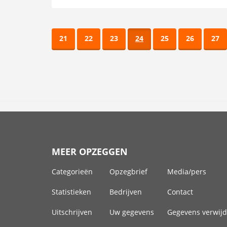
21
22
23
24
25
26
27
MEER OPZEGGEN
Categorieën
Opzegbrief
Media/pers
Statistieken
Bedrijven
Contact
Uitschrijven
Uw gegevens
Gegevens verwij