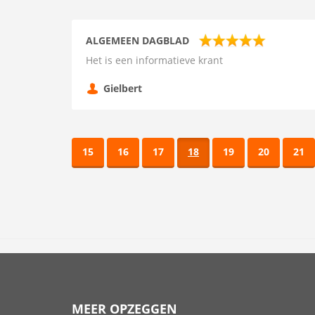
ALGEMEEN DAGBLAD
Het is een informatieve krant
Gielbert
15
16
17
18
19
20
21
MEER OPZEGGEN