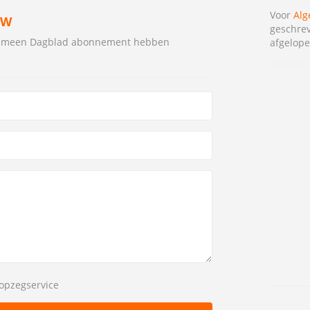
Voor
Alg
EW
geschrev
lgemeen Dagblad abonnement hebben
afgelope
opzegservice