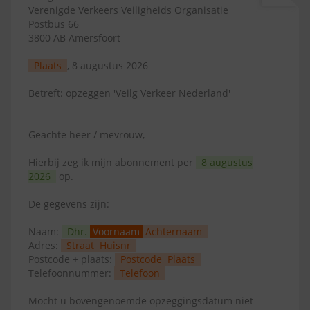
Verenigde Verkeers Veiligheids Organisatie
Postbus 66
3800 AB Amersfoort
Plaats
, 8 augustus 2026
Betreft: opzeggen 'Veilg Verkeer Nederland'
Geachte heer / mevrouw,
Hierbij zeg ik mijn abonnement per
8 augustus
2026
op.
De gegevens zijn:
Naam:
Dhr.
Voornaam
Achternaam
Adres:
Straat
Huisnr
Postcode + plaats:
Postcode
Plaats
Telefoonnummer:
Telefoon
Mocht u bovengenoemde opzeggingsdatum niet