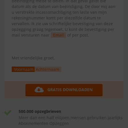
beëindiging mede te delen. In dat geval geldt die
datum als de datum van beëindiging. De door mij aan
u verstrekte incassomachtiging ten laste van mijn
rekeningnummer komt per diezelfde datum te
vervallen. Ik zie uw schriftelijke bevestiging van deze
opzegging graag tegemoet. U kunt de bevestiging per
mail versturen naar
Email
of per post.
Met vriendelijke groet,
Voornaam
Achternaam
GRATIS DOWNLOADEN
500.000 opzegbrieven
Meer dan een half miljoen mensen gebruiken jaarlijks
Abonnementen Opzeggen