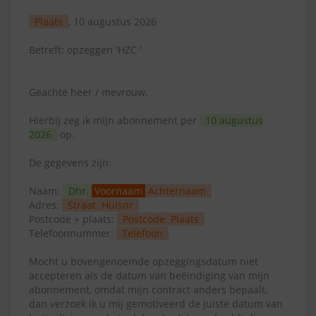
Plaats
, 10 augustus 2026
Betreft: opzeggen 'HZC '
Geachte heer / mevrouw,
Hierbij zeg ik mijn abonnement per
10 augustus
2026
op.
De gegevens zijn:
Naam:
Dhr.
Voornaam
Achternaam
Adres:
Straat
Huisnr
Postcode + plaats:
Postcode
Plaats
Telefoonnummer:
Telefoon
Mocht u bovengenoemde opzeggingsdatum niet
accepteren als de datum van beëindiging van mijn
abonnement, omdat mijn contract anders bepaalt,
dan verzoek ik u mij gemotiveerd de juiste datum van