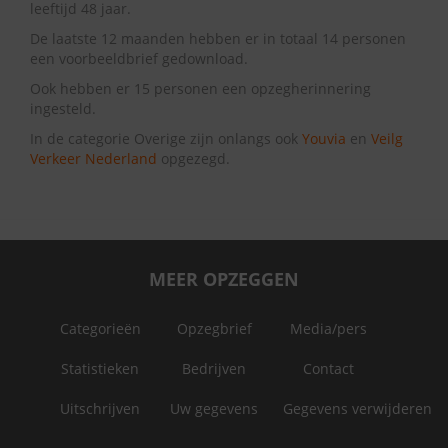
leeftijd 48 jaar.
De laatste 12 maanden hebben er in totaal 14 personen
een voorbeeldbrief gedownload.
Ook hebben er 15 personen een opzegherinnering
ingesteld.
In de categorie Overige zijn onlangs ook
Youvia
en
Veilg
Verkeer Nederland
opgezegd.
MEER OPZEGGEN
Categorieën
Opzegbrief
Media/pers
Statistieken
Bedrijven
Contact
Uitschrijven
Uw gegevens
Gegevens verwijderen