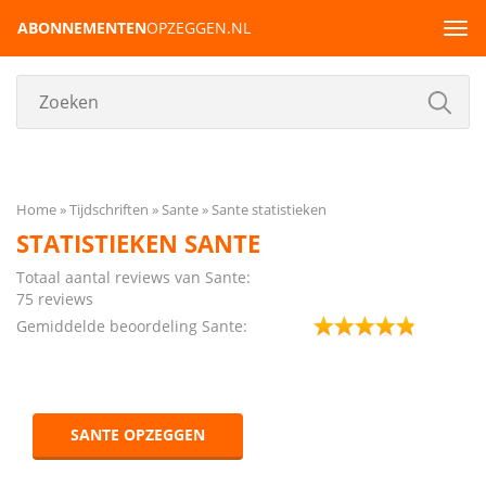
ABONNEMENTEN
OPZEGGEN.NL
Tog
navi
Home
Tijdschriften
Sante
Sante statistieken
STATISTIEKEN SANTE
Totaal aantal reviews van Sante:
75 reviews
Gemiddelde beoordeling Sante:
SANTE OPZEGGEN