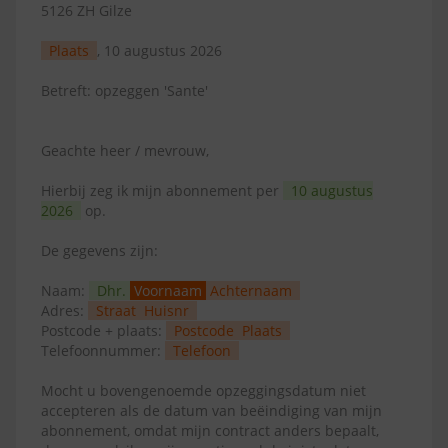
5126 ZH Gilze
Plaats
, 10 augustus 2026
Betreft: opzeggen 'Sante'
Geachte heer / mevrouw,
Hierbij zeg ik mijn abonnement per
10 augustus
2026
op.
De gegevens zijn:
Naam:
Dhr.
Voornaam
Achternaam
Adres:
Straat
Huisnr
Postcode + plaats:
Postcode
Plaats
Telefoonnummer:
Telefoon
Mocht u bovengenoemde opzeggingsdatum niet
accepteren als de datum van beëindiging van mijn
abonnement, omdat mijn contract anders bepaalt,