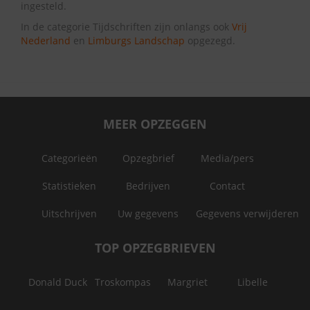
ingesteld.
In de categorie Tijdschriften zijn onlangs ook
Vrij
Nederland
en
Limburgs Landschap
opgezegd.
MEER OPZEGGEN
Categorieën
Opzegbrief
Media/pers
Statistieken
Bedrijven
Contact
Uitschrijven
Uw gegevens
Gegevens verwijderen
TOP OPZEGBRIEVEN
Donald Duck
Troskompas
Margriet
Libelle