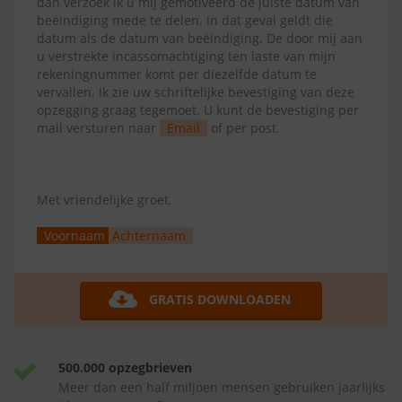
dan verzoek ik u mij gemotiveerd de juiste datum van
beëindiging mede te delen. In dat geval geldt die
datum als de datum van beëindiging. De door mij aan
u verstrekte incassomachtiging ten laste van mijn
rekeningnummer komt per diezelfde datum te
vervallen. Ik zie uw schriftelijke bevestiging van deze
opzegging graag tegemoet. U kunt de bevestiging per
mail versturen naar
Email
of per post.
Met vriendelijke groet,
Voornaam
Achternaam
GRATIS DOWNLOADEN
500.000 opzegbrieven
Meer dan een half miljoen mensen gebruiken jaarlijks