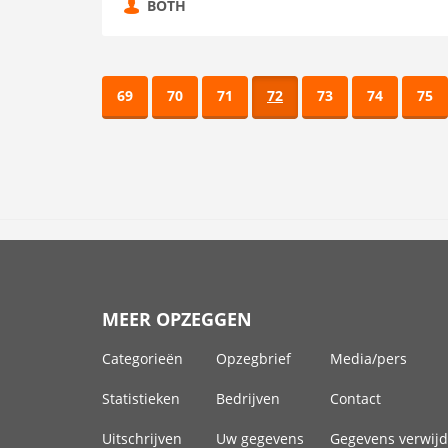
BOTH
69
70
71
72
73
74
75
MEER OPZEGGEN
Categorieën
Opzegbrief
Media/pers
Statistieken
Bedrijven
Contact
Uitschrijven
Uw gegevens
Gegevens verwij