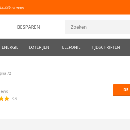
92.336 reviews
BESPAREN
ENERGIE
LOTERIJEN
TELEFONIE
TIJDSCHRIFTEN
ina 72
DE
iews
9.9