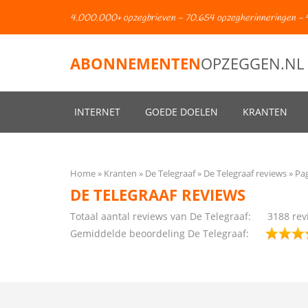
4.000.000+ opzegbrieven - 70.654 opzegherinneringen - 
ABONNEMENTEN
OPZEGGEN.NL
INTERNET
GOEDE DOELEN
KRANTEN
Home
Kranten
De Telegraaf
De Telegraaf reviews
Pag
DE TELEGRAAF REVIEWS
Totaal aantal reviews van De Telegraaf:
3188
rev
Gemiddelde beoordeling De Telegraaf: