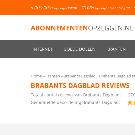
4.000.000+ opzegbrieven - 70.654 opzegherinneringen - 
ABONNEMENTEN
OPZEGGEN.NL
INTERNET
GOEDE DOELEN
KRANTEN
Home
Kranten
Brabants Dagblad
Brabants Dagblad r
BRABANTS DAGBLAD REVIEWS
Totaal aantal reviews van Brabants Dagblad:
27
Gemiddelde beoordeling Brabants Dagblad: