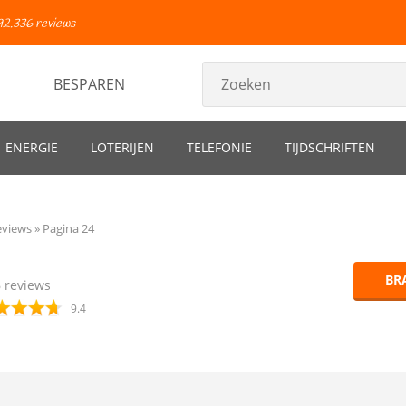
92.336 reviews
BESPAREN
ENERGIE
LOTERIJEN
TELEFONIE
TIJDSCHRIFTEN
eviews
Pagina 24
BR
6
reviews
9.4