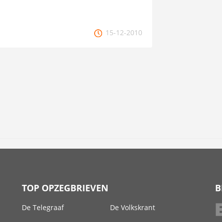
15-12-2010
TOP OPZEGBRIEVEN
B
De Telegraaf
De Volkskrant