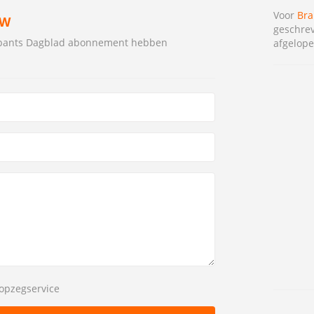
Voor
Bra
EW
geschrev
rabants Dagblad abonnement hebben
afgelope
opzegservice