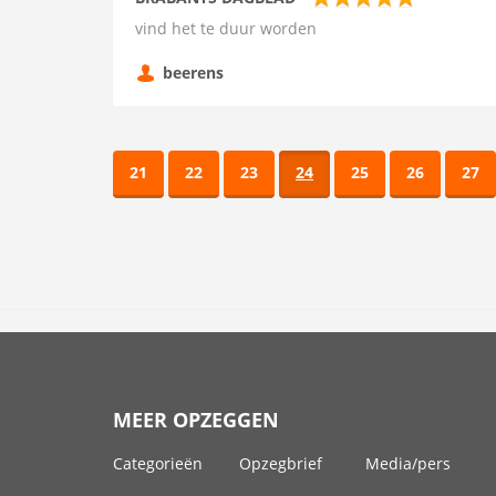
vind het te duur worden
beerens
21
22
23
24
25
26
27
MEER OPZEGGEN
Categorieën
Opzegbrief
Media/pers