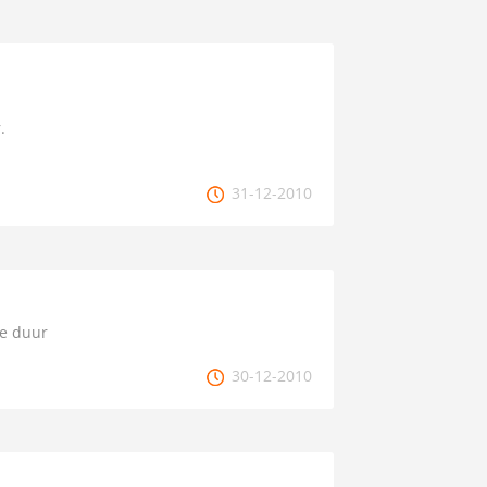
.
31-12-2010
te duur
30-12-2010