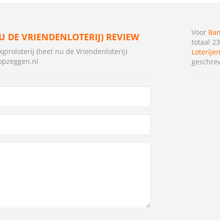
Voor
Ban
U DE VRIENDENLOTERIJ) REVIEW
totaal 2
iroloterij (heet nu de Vriendenloterij)
Loterije
pzeggen.nl
geschre