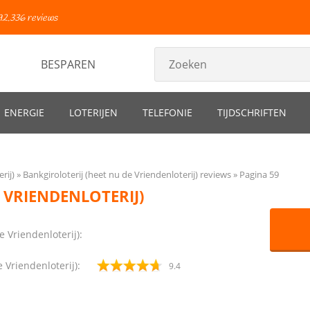
92.336 reviews
BESPAREN
ENERGIE
LOTERIJEN
TELEFONIE
TIJDSCHRIFTEN
rij)
Bankgiroloterij (heet nu de Vriendenloterij) reviews
Pagina 59
 VRIENDENLOTERIJ)
e Vriendenloterij):
 Vriendenloterij):
9.4