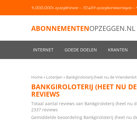
4.000.000+ opzegbrieven - 70.654 opzegherinneringen - 
ABONNEMENTEN
OPZEGGEN.NL
INTERNET
GOEDE DOELEN
KRANTEN
Home
Loterijen
Bankgiroloterij (heet nu de Vriendenlote
BANKGIROLOTERIJ (HEET NU DE
REVIEWS
Totaal aantal reviews van Bankgiroloterij (heet nu d
2337
reviews
Gemiddelde beoordeling Bankgiroloterij (heet nu de