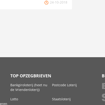
24-10-2018
TOP OPZEGBRIEVEN
B
Bankgiroloterij (heet nu
Postcode Loterij
de Vriendenloterij)
Lotto
Staatsloterij
deren