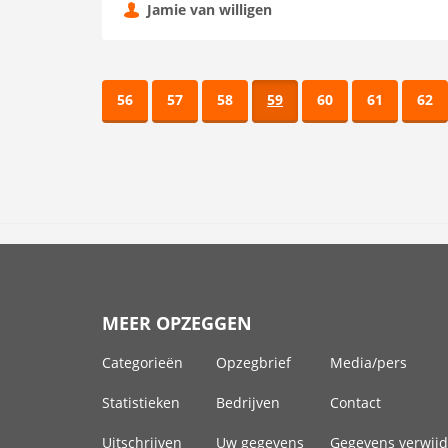
Jamie van willigen
56
57
58
59
60
61
62
MEER OPZEGGEN
Categorieën
Opzegbrief
Media/pers
Statistieken
Bedrijven
Contact
Uitschrijven
Uw gegevens
Gegevens verwij