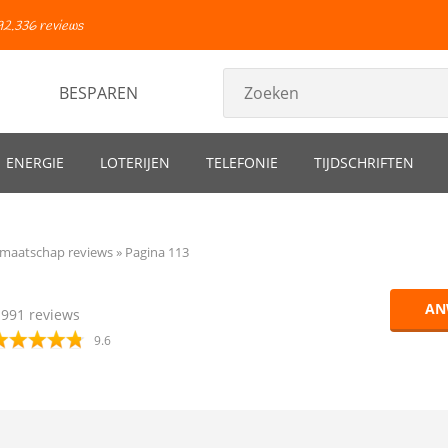
92.336 reviews
BESPAREN
ENERGIE
LOTERIJEN
TELEFONIE
TIJDSCHRIFTEN
maatschap reviews
Pagina 113
AN
1991
reviews
9.6