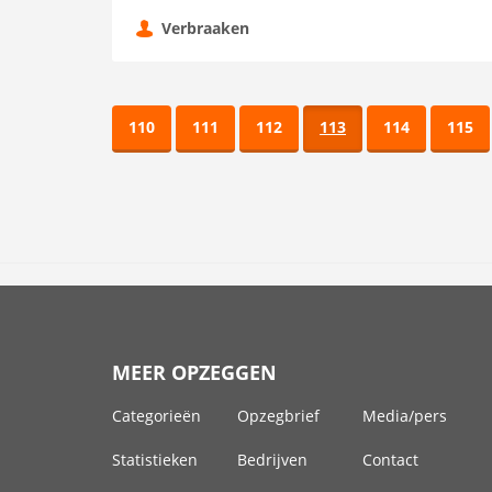
Verbraaken
110
111
112
113
114
115
MEER OPZEGGEN
Categorieën
Opzegbrief
Media/pers
Statistieken
Bedrijven
Contact