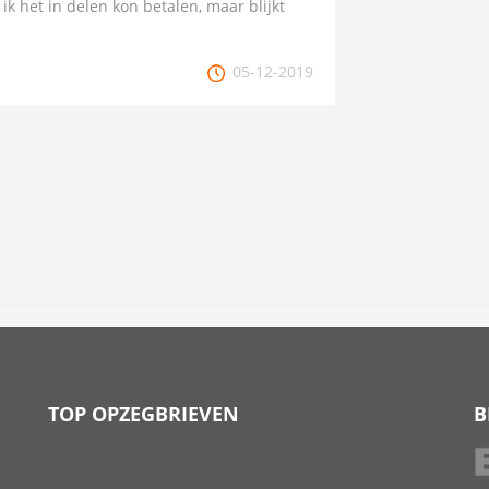
 ik het in delen kon betalen, maar blijkt
05-12-2019
TOP OPZEGBRIEVEN
B