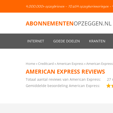
4.000.000+ opzegbrieven - 70.654 opzegherinneringen - 
ABONNEMENTEN
OPZEGGEN.NL
INTERNET
GOEDE DOELEN
KRANTEN
Home
Creditcard
American Express
American Express
AMERICAN EXPRESS REVIEWS
Totaal aantal reviews van American Express:
27
r
Gemiddelde beoordeling American Express: