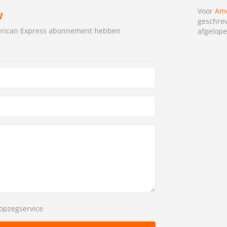
Voor
Ame
W
geschrev
merican Express abonnement hebben
afgelope
opzegservice