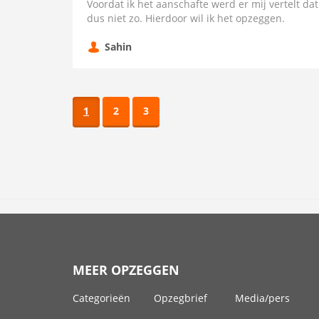
Voordat ik het aanschafte werd er mij vertelt dat
dus niet zo. Hierdoor wil ik het opzeggen.
Sahin
1
2
3
MEER OPZEGGEN
Categorieën
Opzegbrief
Media/pers