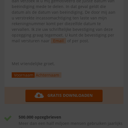
dan verzoek ik u mij gemotiveerd de juiste datum van
beëindiging mede te delen. In dat geval geldt die
datum als de datum van beëindiging. De door mij aan
u verstrekte incassomachtiging ten laste van mijn
rekeningnummer komt per diezelfde datum te
vervallen. Ik zie uw schriftelijke bevestiging van deze
opzegging graag tegemoet. U kunt de bevestiging per
mail versturen naar
Email
of per post.
Met vriendelijke groet,
Voornaam
Achternaam
GRATIS DOWNLOADEN
500.000 opzegbrieven
Meer dan een half miljoen mensen gebruiken jaarlijks