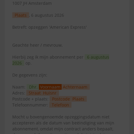
1007 JH Amsterdam
Plaats
, 6 augustus 2026
Betreft: opzeggen 'American Express'
Geachte heer / mevrouw,
Hierbij zeg ik mijn abonnement per
6 augustus
2026
op.
De gegevens zijn:
Naam:
Dhr.
Voornaam
Achternaam
Adres:
Straat
Huisnr
Postcode + plaats:
Postcode
Plaats
Telefoonnummer:
Telefoon
Mocht u bovengenoemde opzeggingsdatum niet
accepteren als de datum van beëindiging van mijn
abonnement, omdat mijn contract anders bepaalt,