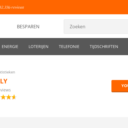
92.336 reviews
BESPAREN
ENERGIE
LOTERIJEN
TELEFONIE
TIJDSCHRIFTEN
tistieken
LY
YO
eviews