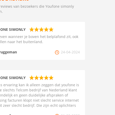
reviews van bezoekers die Youfone simonly
n.
ONE SIMONLY
ven wanneer je boven het belplafond zit, ook
ellen naar het buitenland.
ruggeman
24-04-2024
ONE SIMONLY
s ervaring kan ik alleen zeggen dat youfone is
le slechts Telcom bedrijf van Nederland klant
endelijk en geen duidelijke afspraken of
sing facturen klopt niet slecht service internet
it zeer slecht bedrijf. Die zijn echt oplichters