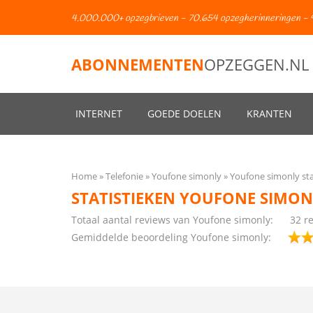
4.000.000+ opzegbrieven - 70.654 opzegherinneringen - 
ABONNEMENTEN
OPZEGGEN.NL
INTERNET
GOEDE DOELEN
KRANTEN
Home
Telefonie
Youfone simonly
Youfone simonly sta
STATISTIEKEN YOUFONE SIMON
Totaal aantal reviews van Youfone simonly:
32 r
Gemiddelde beoordeling Youfone simonly: