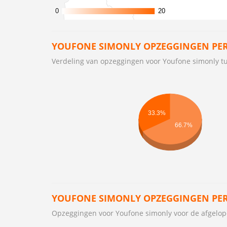
0
0
20
20
YOUFONE SIMONLY OPZEGGINGEN PER
Verdeling van opzeggingen voor Youfone simonly 
33.3%
66.7%
YOUFONE SIMONLY OPZEGGINGEN PE
Opzeggingen voor Youfone simonly voor de afgel