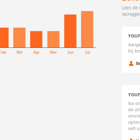
Lees de 
opzegge
YOUF
Aange
bij b
Feb
Mrt
Apr
Mei
Jun
Jul
B
YOUF
Na on
de al
onvri
oplos
valt u