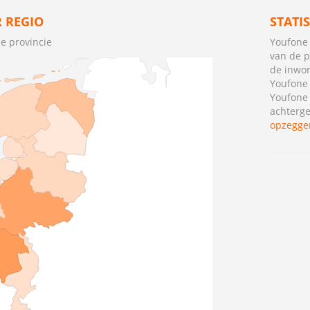
 REGIO
STATI
e provincie
Youfone 
van de p
de inwo
Youfone
Youfone
achterge
opzegge