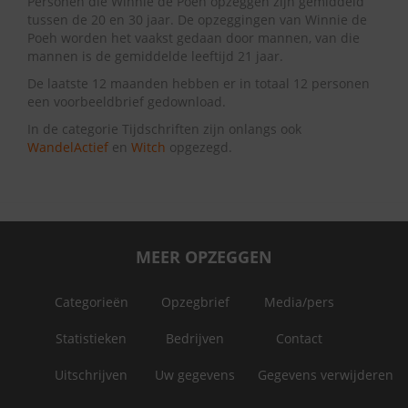
Personen die Winnie de Poeh opzeggen zijn gemiddeld
tussen de 20 en 30 jaar. De opzeggingen van Winnie de
Poeh worden het vaakst gedaan door mannen, van die
mannen is de gemiddelde leeftijd 21 jaar.
De laatste 12 maanden hebben er in totaal 12 personen
een voorbeeldbrief gedownload.
In de categorie Tijdschriften zijn onlangs ook
WandelActief
en
Witch
opgezegd.
MEER OPZEGGEN
Categorieën
Opzegbrief
Media/pers
Statistieken
Bedrijven
Contact
Uitschrijven
Uw gegevens
Gegevens verwijderen