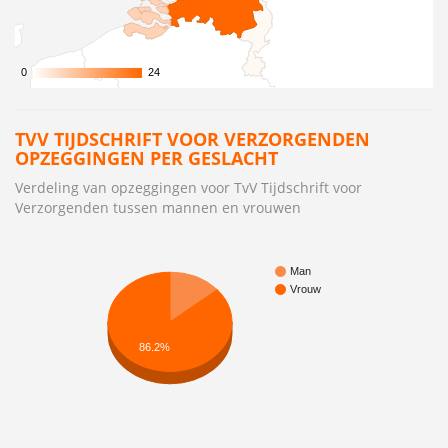
0
0
24
24
TVV TIJDSCHRIFT VOOR VERZORGENDEN
OPZEGGINGEN PER GESLACHT
Verdeling van opzeggingen voor TvV Tijdschrift voor
Verzorgenden tussen mannen en vrouwen
Man
Vrouw
86.2%