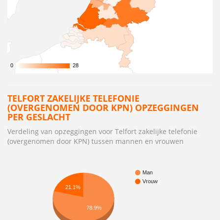
0
0
28
28
TELFORT ZAKELIJKE TELEFONIE
(OVERGENOMEN DOOR KPN) OPZEGGINGEN
PER GESLACHT
Verdeling van opzeggingen voor Telfort zakelijke telefonie
(overgenomen door KPN) tussen mannen en vrouwen
Man
Vrouw
21.1%
78.9%