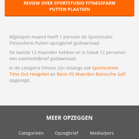
REVIEW OVER SPORTSTUDIO FITNESSFARM
PUTTEN PLAATSEN
Afgelopen maand heeft 1 persoon de Sportstudio
Fitnessfarm Putten opzegbrief gedownload.
De laatste 12 maanden hebben er in totaal 12 personen
een voorbeeldbrief gedownload.
In de categorie Fitness zijn onlangs ook
Sportscenter
Time Out Hoogvliet
en
Basic-Fit Woerden Botnische Golf
opgezegd.
MEER OPZEGGEN
Categorieën
Opzegbrief
Media/pers