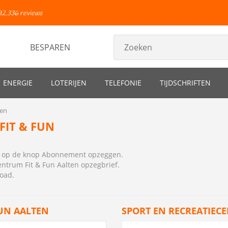
92.336 reviews
BESPAREN
ENERGIE
LOTERIJEN
TELEFONIE
TIJDSCHRIFTEN
ten
FIT & FUN
ns op de knop Abonnement opzeggen.
ntrum Fit & Fun Aalten opzegbrief
.
load.
FUN AALTEN
SPORT EN RECREATIEC