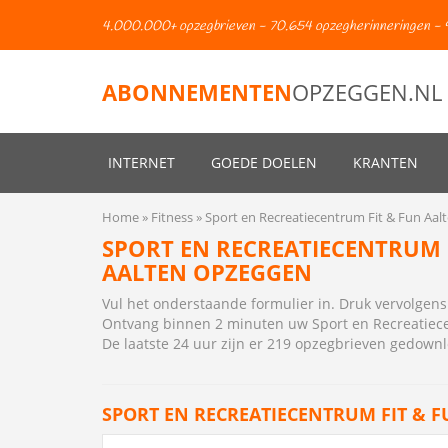
4.000.000+ opzegbrieven - 70.654 opzegherinneringen - 
ABONNEMENTEN
OPZEGGEN.NL
INTERNET
GOEDE DOELEN
KRANTEN
Home
Fitness
Sport en Recreatiecentrum Fit & Fun Aal
SPORT EN RECREATIECENTRUM 
AALTEN OPZEGGEN
Vul het onderstaande formulier in. Druk vervolge
Ontvang binnen 2 minuten uw Sport en Recreatiece
De laatste 24 uur zijn er 219 opzegbrieven gedown
SPORT EN RECREATIECENTRUM FIT & 