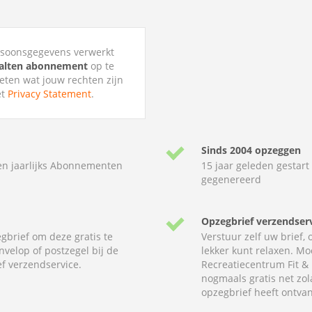
ersoonsgegevens verwerkt
Aalten abonnement
op te
weten wat jouw rechten zijn
et
Privacy Statement
.
Sinds 2004 opzeggen
en jaarlijks Abonnementen
15 jaar geleden gestart
gegenereerd
Opzegbrief verzendser
gbrief om deze gratis te
Verstuur zelf uw brief,
nvelop of postzegel bij de
lekker kunt relaxen. Mo
f verzendservice.
Recreatiecentrum Fit & 
nogmaals gratis net zol
opzegbrief heeft ontva