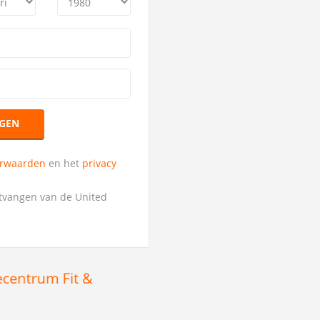
GEN
orwaarden
en het
privacy
ntvangen van de United