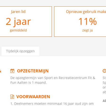
Jaren lid
Opnieuw gebruik mak
2
jaar
27
%
gemiddeld
zegt ja
Tijdelijk opzeggen
&
OPZEGTERMIJN
De opzegtermijn van Sport en Recreatiecentrum Fit &
S
Fun Aalten is 1 maand.
Sp
o
a
VOORWAARDEN
A
1. Deelnemers moeten minimaal 16 jaar oud zijn om