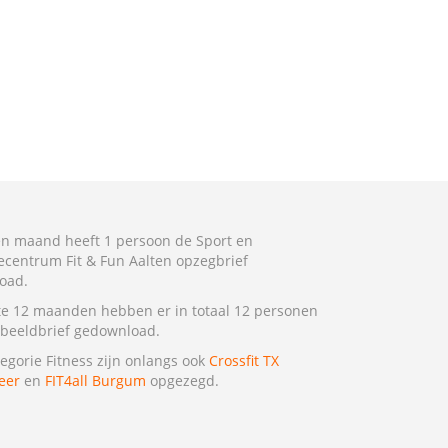
n maand heeft 1 persoon de Sport en
ecentrum Fit & Fun Aalten opzegbrief
oad.
te 12 maanden hebben er in totaal 12 personen
beeldbrief gedownload.
tegorie Fitness zijn onlangs ook
Crossfit TX
eer
en
FIT4all Burgum
opgezegd.