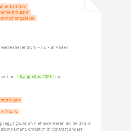
onnement:tav
nement:huisnr
bonnement:plaats
 Recreatiecentrum Fit & Fun Aalten'
ement per
6 augustus 2026
op.
chternaam
de
Plaats
zeggingsdatum niet accepteren als de datum
n abonnement, omdat mijn contract anders