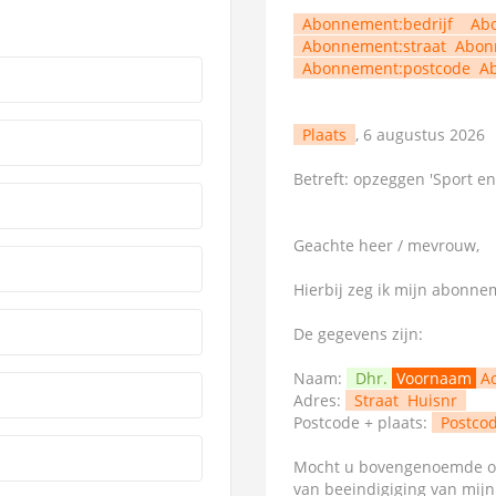
Abonnement:bedrijf
Ab
Abonnement:straat
Abon
Abonnement:postcode
A
Plaats
, 6 augustus 2026
Betreft: opzeggen 'Sport en
Geachte heer / mevrouw,
Hierbij zeg ik mijn abonn
De gegevens zijn:
Naam:
Dhr.
Voornaam
A
Adres:
Straat
Huisnr
Postcode + plaats:
Postco
Mocht u bovengenoemde op
van beeindigiging van mij