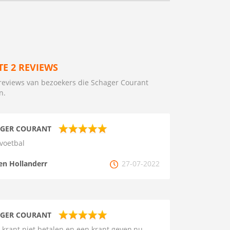
TE 2 REVIEWS
reviews van bezoekers die Schager Courant
n.
GER COURANT
voetbal
en Hollanderr
27-07-2022
GER COURANT
s krant niet betalen en een krant geven,nu