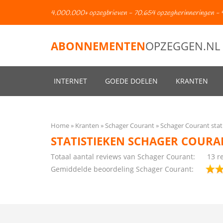
4.000.000+ opzegbrieven - 70.654 opzegherinneringen - 
ABONNEMENTEN
OPZEGGEN.NL
INTERNET
GOEDE DOELEN
KRANTEN
Home
Kranten
Schager Courant
Schager Courant stat
STATISTIEKEN SCHAGER COURA
Totaal aantal reviews van Schager Courant:
13 r
Gemiddelde beoordeling Schager Courant: