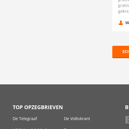
grati
gekre
W
SC
TOP OPZEGBRIEVEN
B
De Telegraaf
De Volkskrant