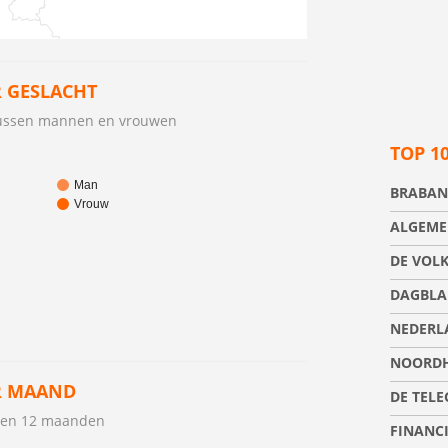
 GESLACHT
 tussen mannen en vrouwen
TOP 1
Man
BRABAN
Vrouw
ALGEME
DE VOL
DAGBLA
NEDERL
NOORDH
R MAAND
DE TEL
open 12 maanden
FINANC