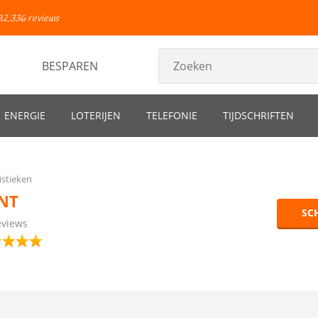
92.336 reviews
BESPAREN
ENERGIE
LOTERIJEN
TELEFONIE
TIJDSCHRIFTEN
istieken
NT
SC
eviews