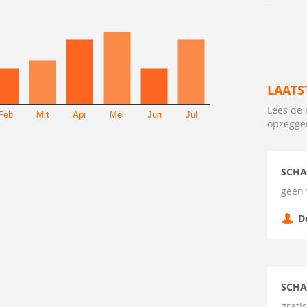
LAATS
Lees de 
Feb
Mrt
Apr
Mei
Jun
Jul
opzegge
SCHA
geen 
D
SCHA
grati