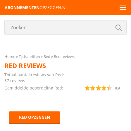
ABONNEMENTEN
OPZEGGEN.NL
Tog
navi
Home
Tijdschriften
Red
Red reviews
RED REVIEWS
Totaal aantal reviews van Red:
37
reviews
Gemiddelde beoordeling Red:
8.9
RED OPZEGGEN