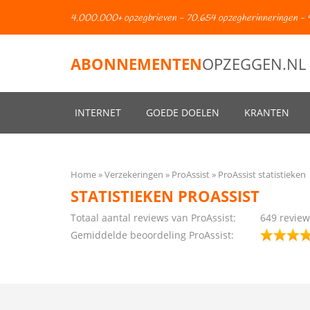
4.000.000+ opzegbrieven - 70.654 opzegherinneringen - 
ABONNEMENTEN
OPZEGGEN.NL
INTERNET
GOEDE DOELEN
KRANTEN
Home
Verzekeringen
ProAssist
ProAssist statistieken
STATISTIEKEN PROASSIST
Totaal aantal reviews van ProAssist:
649 review
Gemiddelde beoordeling ProAssist: