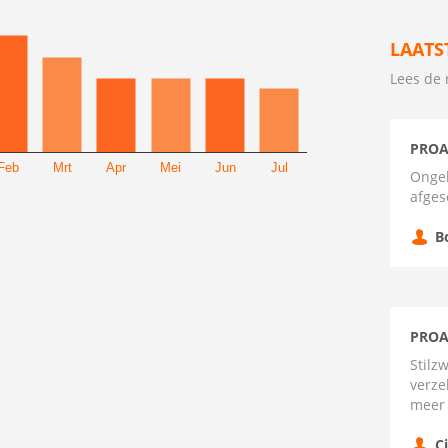
LAATS
Lees de 
PROA
Feb
Mrt
Apr
Mei
Jun
Jul
Ongel
afges
B
PROA
Stilz
verze
meer 
C