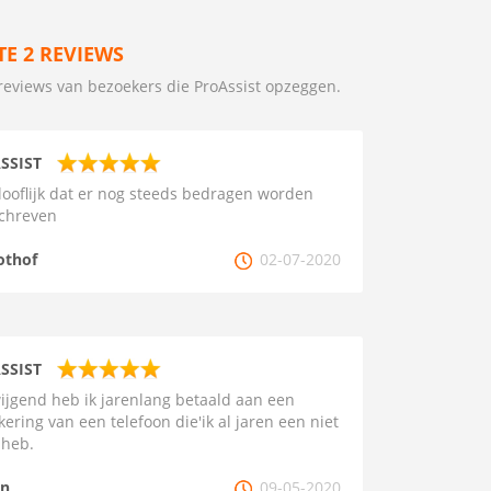
TE 2 REVIEWS
reviews van bezoekers die ProAssist opzeggen.
SSIST
ooflijk dat er nog steeds bedragen worden
chreven
othof
02-07-2020
SSIST
wijgend heb ik jarenlang betaald aan een
kering van een telefoon die'ik al jaren een niet
heb.
in
09-05-2020