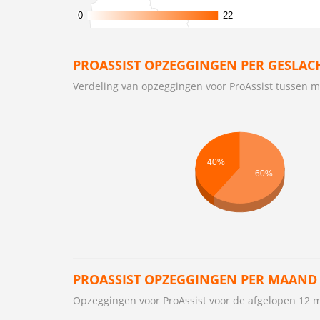
0
0
22
22
PROASSIST OPZEGGINGEN PER GESLAC
Verdeling van opzeggingen voor ProAssist tussen
40%
60%
PROASSIST OPZEGGINGEN PER MAAND
Opzeggingen voor ProAssist voor de afgelopen 12