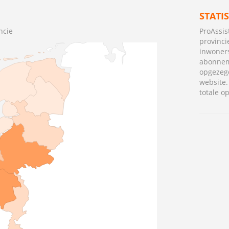
STATI
ncie
ProAssis
provinci
inwoners
abonnem
opgezeg
website
totale o