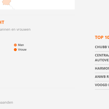
HT
 mannen en vrouwen
TOP 1
Man
CHUBB 
Vrouw
CENTRA
AUTOVE
HARMON
ANWB R
VOOGD 
 maanden