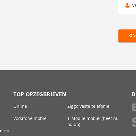
V
ON
TOP OPZEGBRIEVEN
B
Online
Ziggo vaste telefonie
Vodafone mobiel
T-Mobile mobiel (heet nu
odido)
deren