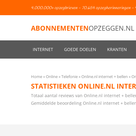
4.000.000+ opzegbrieven - 70.654 opzegherinneringen - 
ABONNEMENTEN
OPZEGGEN.NL
INTERNET
GOEDE DOELEN
KRANTEN
Home
Online
Telefonie
Online.nl internet + bellen
On
STATISTIEKEN ONLINE.NL INTE
Totaal aantal reviews van Online.nl internet + belle
Gemiddelde beoordeling Online.nl internet + belle