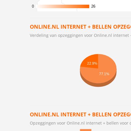
0
0
26
26
ONLINE.NL INTERNET + BELLEN OPZE
Verdeling van opzeggingen voor Online.nl interne
22.9%
77.1%
ONLINE.NL INTERNET + BELLEN OPZE
Opzeggingen voor Online.nl internet + bellen voo