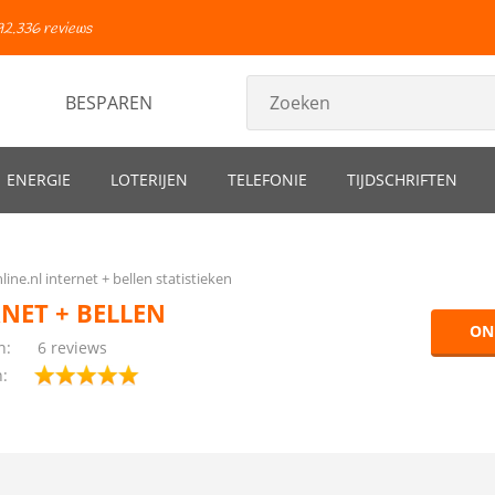
92.336 reviews
BESPAREN
ENERGIE
LOTERIJEN
TELEFONIE
TIJDSCHRIFTEN
line.nl internet + bellen statistieken
RNET + BELLEN
ON
n:
6 reviews
n: