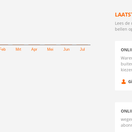
LAATS
Lees de 
bellen o
ONLI
Feb
Mrt
Apr
Mei
Jun
Jul
Waren
buite
kieze
G
ONLI
wegen
abon