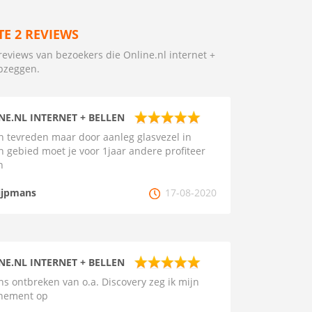
TE 2 REVIEWS
reviews van bezoekers die Online.nl internet +
pzeggen.
NE.NL INTERNET + BELLEN
 tevreden maar door aanleg glasvezel in
n gebied moet je voor 1jaar andere profiteer
n
ijpmans
17-08-2020
NE.NL INTERNET + BELLEN
s ontbreken van o.a. Discovery zeg ik mijn
nement op