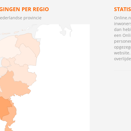
GINGEN PER REGIO
STATI
Nederlandse provincie
Online.n
inwoners
dan heb
een Onli
personen
opgezegd
website
overlijd