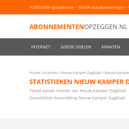
4.000.000+ opzegbrieven - 70.654 opzegherinneringen - 
ABONNEMENTEN
OPZEGGEN.NL
INTERNET
GOEDE DOELEN
KRANTEN
Home
Kranten
Nieuw Kamper Dagblad
Nieuw Kamper 
STATISTIEKEN NIEUW KAMPER 
Totaal aantal reviews van Nieuw Kamper Dagblad:
Gemiddelde beoordeling Nieuw Kamper Dagblad: