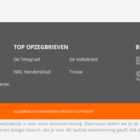
TOP OPZEGBRIEVEN
B
De Telegraaf
De Volkskrant
NRC Handelsblad
Trouw
deren
ALGEMENE VOORWAARDEN
PRIVACY
COPYRIGHT
odzakelijk is voor onze dienstverlening. Daarnaast willen we je op
nen Google Search. Als je voor dit laatste toestemming geeft, klik 