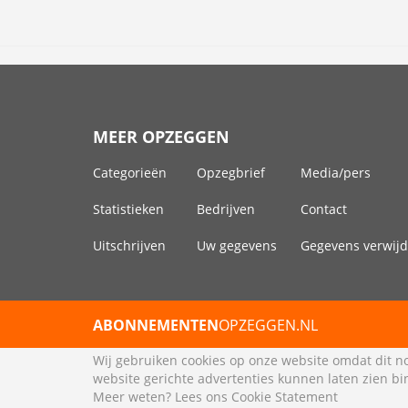
MEER OPZEGGEN
Categorieën
Opzegbrief
Media/pers
Statistieken
Bedrijven
Contact
Uitschrijven
Uw gegevens
Gegevens verwij
ABONNEMENTEN
OPZEGGEN.NL
Wij gebruiken cookies op onze website omdat dit no
website gerichte advertenties kunnen laten zien bin
Meer weten? Lees ons
Cookie Statement