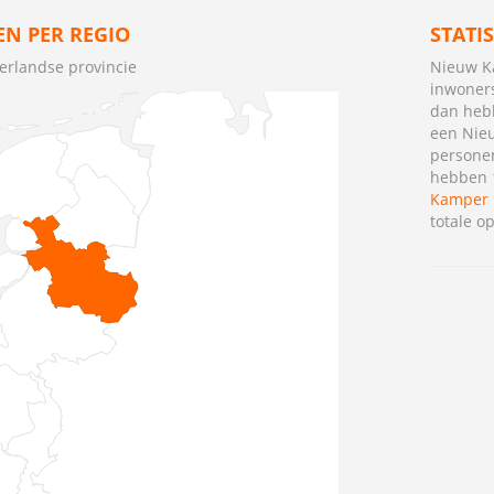
N PER REGIO
STATI
rlandse provincie
Nieuw K
inwoners
dan heb
een Nie
persone
hebben 1
Kamper 
totale o