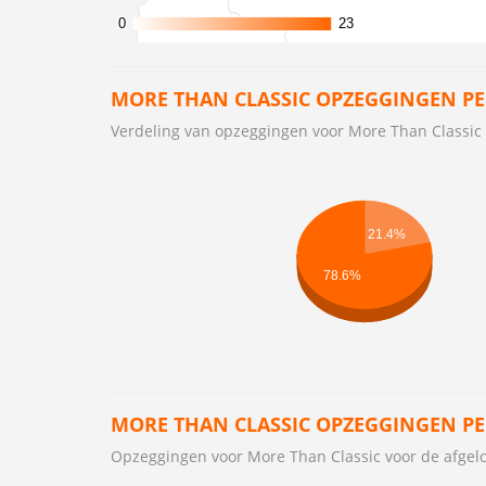
0
0
23
23
MORE THAN CLASSIC OPZEGGINGEN PE
Verdeling van opzeggingen voor More Than Classi
21.4%
78.6%
MORE THAN CLASSIC OPZEGGINGEN P
Opzeggingen voor More Than Classic voor de afge