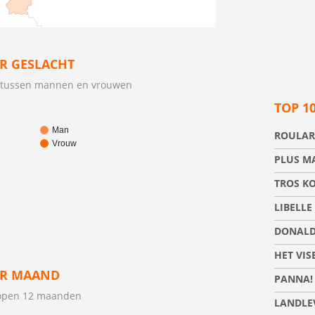
R GESLACHT
c tussen mannen en vrouwen
TOP 1
Man
ROULAR
Vrouw
PLUS M
TROS K
LIBELLE
DONALD
HET VIS
ER MAAND
PANNA!
lopen 12 maanden
LANDLE