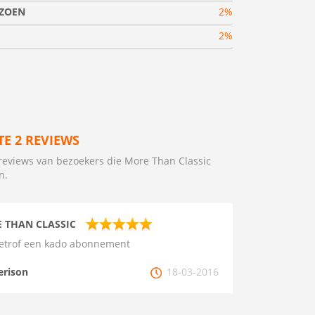
IZOEN
2%
2%
TE 2 REVIEWS
reviews van bezoekers die More Than Classic
n.
 THAN CLASSIC
etrof een kado abonnement
erison
18-03-2016