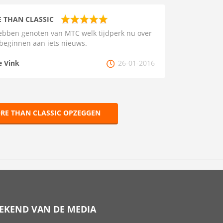
 THAN CLASSIC
bben genoten van MTC welk tijdperk nu over
 beginnen aan iets nieuws.
e Vink
26-01-2016
RE THAN CLASSIC OPZEGGEN
EKEND VAN DE MEDIA