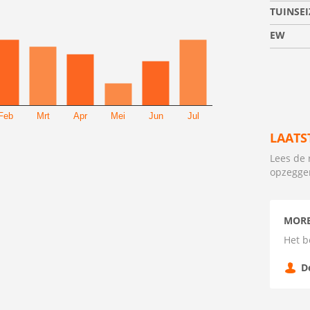
TUINSE
EW
Feb
Mrt
Apr
Mei
Jun
Jul
LAATS
Lees de 
opzegge
MORE
Het b
D