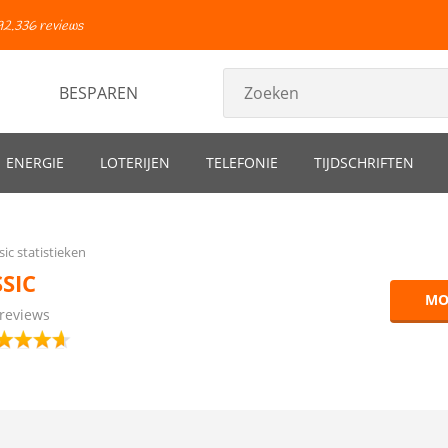
92.336 reviews
BESPAREN
ENERGIE
LOTERIJEN
TELEFONIE
TIJDSCHRIFTEN
ic statistieken
SIC
MO
 reviews