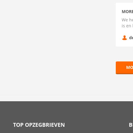
MORE
We he
is en
d
MO
TOP OPZEGBRIEVEN
B