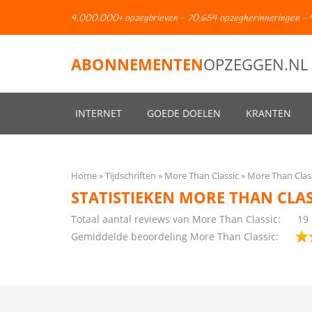
4.000.000+ opzegbrieven - 70.654 opzegherinneringen - 
ABONNEMENTEN
OPZEGGEN.NL
INTERNET
GOEDE DOELEN
KRANTEN
Home
Tijdschriften
More Than Classic
More Than Class
STATISTIEKEN MORE THAN CLAS
Totaal aantal reviews van More Than Classic:
19
Gemiddelde beoordeling More Than Classic: