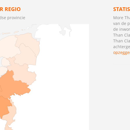
R REGIO
STATI
dse provincie
More Tha
van de p
de inwo
Than Cl
Than Cl
achterge
opzegge