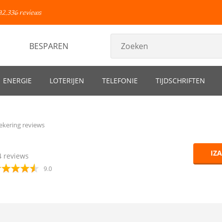
92.336 reviews
BESPAREN
ENERGIE
LOTERIJEN
TELEFONIE
TIJDSCHRIFTEN
ekering reviews
IZ
4
reviews
9.0