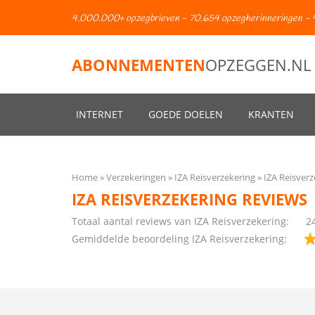
4.000.000+ opzegbrieven - 70.654 opzegherinneringen - 
ABONNEMENTEN
OPZEGGEN.NL
INTERNET
GOEDE DOELEN
KRANTEN
Home
Verzekeringen
IZA Reisverzekering
IZA Reisverz
IZA REISVERZEKERING REVIEWS
Totaal aantal reviews van IZA Reisverzekering:
2
Gemiddelde beoordeling IZA Reisverzekering: