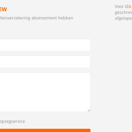
Voor
IZA
IEW
geschrev
A Reisverzekering abonnement hebben
afgelope
opzegservice