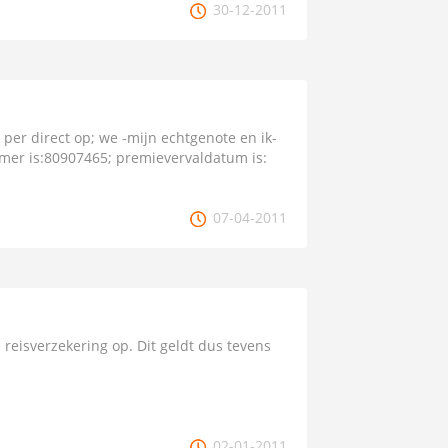
30-12-2011
 per direct op; we -mijn echtgenote en ik-
er is:80907465; premievervaldatum is:
07-04-2011
 reisverzekering op. Dit geldt dus tevens
02-01-2011