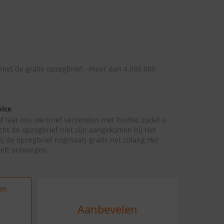
 met de gratis opzegbrief - meer dan 4.000.000
vice
 of laat ons uw brief verzenden met PostNL zodat u
cht de opzegbrief niet zijn aangekomen bij Het
ij de opzegbrief nogmaals gratis net zolang Het
eeft ontvangen.
en
Aanbevelen