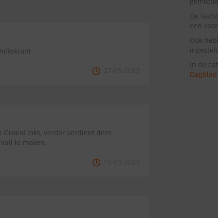
gemiddel
De laats
een voor
Ook heb
ingestel
olkskrant
In de ca
27-09-2023
Dagblad
 GroenLinks, verder verdient deze
vuil te maken.
15-03-2023