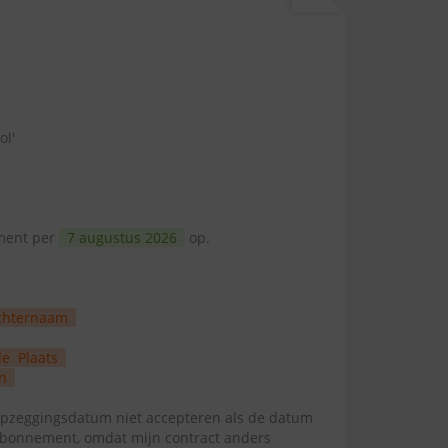
ol'
ement per
7 augustus 2026
op.
chternaam
de
Plaats
n
zeggingsdatum niet accepteren als de datum
abonnement, omdat mijn contract anders