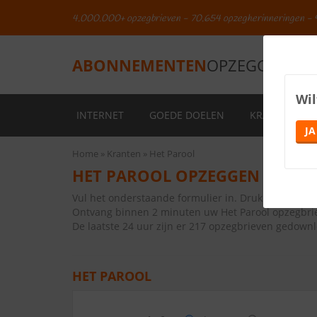
4.000.000+ opzegbrieven - 70.654 opzegherinneringen - 
ABONNEMENTEN
OPZEGGEN.NL
Wil
INTERNET
GOEDE DOELEN
KRANTEN
JA
Home
Kranten
Het Parool
HET PAROOL OPZEGGEN
Vul het onderstaande formulier in. Druk vervolge
Ontvang binnen 2 minuten uw Het Parool opzegbri
De laatste 24 uur zijn er 217 opzegbrieven gedown
HET PAROOL