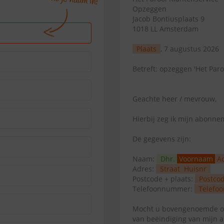
Opzeggen
Jacob Bontiusplaats 9
1018 LL Amsterdam
Plaats
, 7 augustus 2026
Betreft: opzeggen 'Het Paro
Geachte heer / mevrouw,
Hierbij zeg ik mijn abonn
De gegevens zijn:
Naam:
Dhr.
Voornaam
A
Adres:
Straat
Huisnr
Postcode + plaats:
Postco
Telefoonnummer:
Telefoo
Mocht u bovengenoemde op
van beëindiging van mijn 