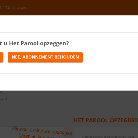
92.336 reviews
BESPAREN
t u
Het Parool
opzeggen?
ENERGIE
LOTERIJEN
TELEFONIE
TIJDSCHRIFTEN
NEE, ABONNEMENT BEHOUDEN
9.7
(
117
reviews)
ns op de knop Abonnement opzeggen.
ef
.
load.
HET PAROOL OPZEGBRI
Het Parool Klantenservice