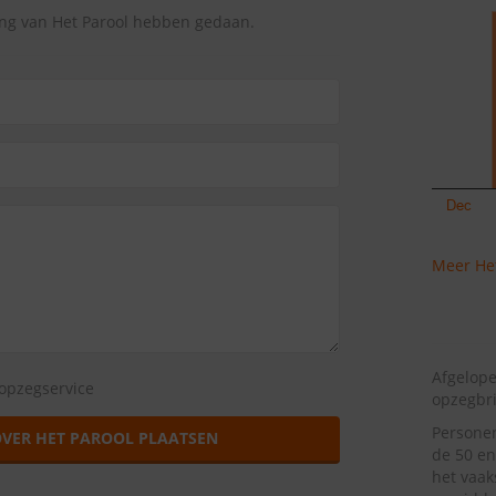
ing van Het Parool hebben gedaan.
Meer Het
Afgelope
opzegservice
opzegbr
Personen
OVER HET PAROOL PLAATSEN
de 50 en
het vaak