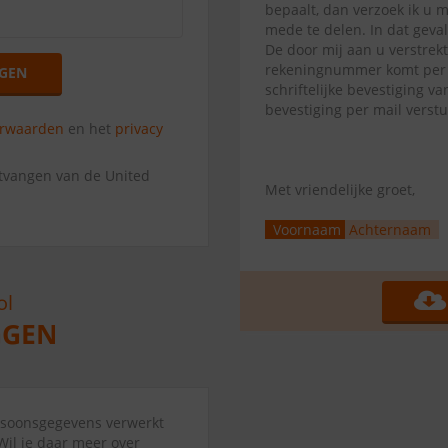
bepaalt, dan verzoek ik u 
mede te delen. In dat geva
De door mij aan u verstrek
rekeningnummer komt per di
GEN
schriftelijke bevestiging 
bevestiging per mail verst
orwaarden
en het
privacy
ntvangen van de United
Met vriendelijke groet,
Voornaam
Achternaam
ersoonsgegevens verwerkt
Wil je daar meer over