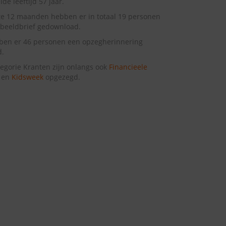
de leeftijd 57 jaar.
te 12 maanden hebben er in totaal 19 personen
beeldbrief gedownload.
ben er 46 personen een opzegherinnering
d.
tegorie Kranten zijn onlangs ook
Financieele
en
Kidsweek
opgezegd.