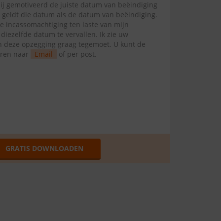
mij gemotiveerd de juiste datum van beëindiging
l geldt die datum als de datum van beëindiging.
te incassomachtiging ten laste van mijn
ezelfde datum te vervallen. Ik zie uw
van deze opzegging graag tegemoet. U kunt de
uren naar
Email
of per post.
GRATIS DOWNLOADEN