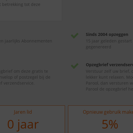
t betrekking tot deze
Sinds 2004 opzeggen
en jaarlijks Abonnementen
15 jaar geleden gestart
gegenereerd
Opzegbrief verzendser
gbrief om deze gratis te
Verstuur zelf uw brief,
nvelop of postzegel bij de
lekker kunt relaxen. Mo
f verzendservice.
Parool, dan versturen w
Parool de opzegbrief h
Jaren lid
Opnieuw gebruik mak
0
jaar
10
%