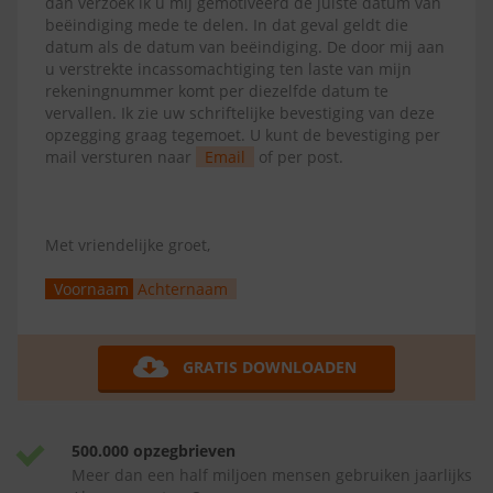
dan verzoek ik u mij gemotiveerd de juiste datum van
beëindiging mede te delen. In dat geval geldt die
datum als de datum van beëindiging. De door mij aan
u verstrekte incassomachtiging ten laste van mijn
rekeningnummer komt per diezelfde datum te
vervallen. Ik zie uw schriftelijke bevestiging van deze
opzegging graag tegemoet. U kunt de bevestiging per
mail versturen naar
Email
of per post.
Met vriendelijke groet,
Voornaam
Achternaam
GRATIS DOWNLOADEN
500.000 opzegbrieven
Meer dan een half miljoen mensen gebruiken jaarlijks