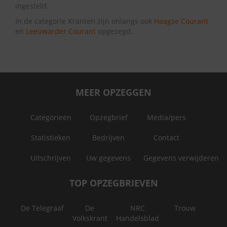
ingesteld.
In de categorie Kranten zijn onlangs ook
Haagse Courant
en
Leeuwarder Courant
opgezegd.
MEER OPZEGGEN
Categorieën
Opzegbrief
Media/pers
Statistieken
Bedrijven
Contact
Uitschrijven
Uw gegevens
Gegevens verwijderen
TOP OPZEGBRIEVEN
De Telegraaf
De
NRC
Trouw
Volkskrant
Handelsblad