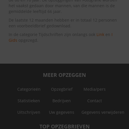
het vaakst gedaan door mannen, van die mannen is de
gemiddelde leeftijd 66 jaar.
De laatste 12 maanden hebben er in totaal 12 personen
een voorbeeldbrief gedownload.
In de categorie Tijdschriften zijn onlangs ook
Link
en
I
Gids
opgezegd.
MEER OPZEGGEN
Categorieën
Opzegbrief
Media/pers
Statistieken
Bedrijven
Contact
Uitschrijven
Uw gegevens
Gegevens verwijderen
TOP OPZEGBRIEVEN