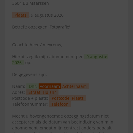
3604 BB Maarssen
Plaats
, 9 augustus 2026
Betreft: opzeggen 'Fotografie'
Geachte heer / mevrouw,
Hierbij zeg ik mijn abonnement per
9 augustus
2026
op.
De gegevens zijn:
Naam:
Dhr.
Voornaam
Achternaam
Adres:
Straat
Huisnr
Postcode + plaats:
Postcode
Plaats
Telefoonnummer:
Telefoon
Mocht u bovengenoemde opzeggingsdatum niet
accepteren als de datum van beëindiging van mijn
abonnement, omdat mijn contract anders bepaalt,