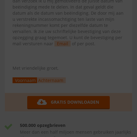
dan verzoek ik u mij gemotiveerd de juiste datum van
beëindiging mede te delen. In dat geval geldt die
datum als de datum van beëindiging. De door mij aan
u verstrekte incassomachtiging ten laste van mijn
rekeningnummer komt per diezelfde datum te
vervallen. Ik zie uw schriftelijke bevestiging van deze
opzegging graag tegemoet. U kunt de bevestiging per
mail versturen naar
Email
of per post.
Met vriendelijke groet,
Voornaam
Achternaam
GRATIS DOWNLOADEN
500.000 opzegbrieven
Meer dan een half miljoen mensen gebruiken jaarlijks