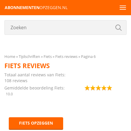
ABONNEMENTEN
OPZEGGEN.NL
Tog
navi
Home
Tijdschriften
Fiets
Fiets reviews
Pagina 6
FIETS REVIEWS
Totaal aantal reviews van Fiets:
108
reviews
Gemiddelde beoordeling Fiets:
10.0
FIETS OPZEGGEN