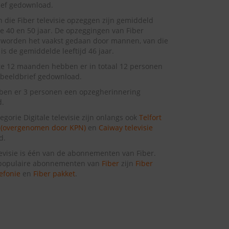
ief gedownload.
 die Fiber televisie opzeggen zijn gemiddeld
e 40 en 50 jaar. De opzeggingen van Fiber
e worden het vaakst gedaan door mannen, van die
s de gemiddelde leeftijd 46 jaar.
te 12 maanden hebben er in totaal 12 personen
beeldbrief gedownload.
ben er 3 personen een opzegherinnering
d.
egorie Digitale televisie zijn onlangs ook
Telfort
e (overgenomen door KPN)
en
Caiway televisie
d.
levisie is één van de abonnementen van Fiber.
populaire abonnementen van
Fiber
zijn
Fiber
lefonie
en
Fiber pakket
.