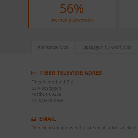
61
%
overbodig geworden
Klantenservice
Opzeggen bij overlijden
FIBER TELEVISIE ADRES
Fiber Nederland B.V.
t.a.v opzeggen
Postbus 60228
1320AG Almere
EMAIL
Onbekend
(help ons het juiste email adres zoeken)