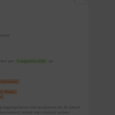
evisie'
ement per
9 augustus 2026
op.
chternaam
de
Plaats
n
zeggingsdatum niet accepteren als de datum
abonnement, omdat mijn contract anders