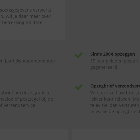
ersoonsgegevens verwerkt
n. Wil je daar meer over
t betrekking tot deze
Sinds 2004 opzeggen
en jaarlijks Abonnementen
15 jaar geleden gestart
gegenereerd
Opzegbrief verzendser
gbrief om deze gratis te
Verstuur zelf uw brief,
nvelop of postzegel bij de
lekker kunt relaxen. Mo
f verzendservice.
televisie, dan versture
televisie de opzegbrief