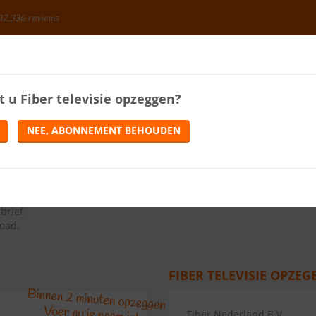
92.336 reviews
BESPAREN
t u
Fiber televisie
opzeggen?
ENERGIE
LOTERIJEN
TELEFONIE
TIJDSCHRIFTEN
NEE, ABONNEMENT BEHOUDEN
10.0
(
1
review)
ns op de knop Abonnement opzeggen.
brief
.
load.
FIBER TELEVISIE OPZEG
Fiber Nederland B.V.