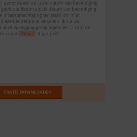
mij gemotiveerd de juiste datum van beëindiging
l geldt die datum als de datum van beëindiging.
te incassomachtiging ten laste van mijn
ezelfde datum te vervallen. Ik zie uw
van deze opzegging graag tegemoet. U kunt de
uren naar
Email
of per post.
GRATIS DOWNLOADEN