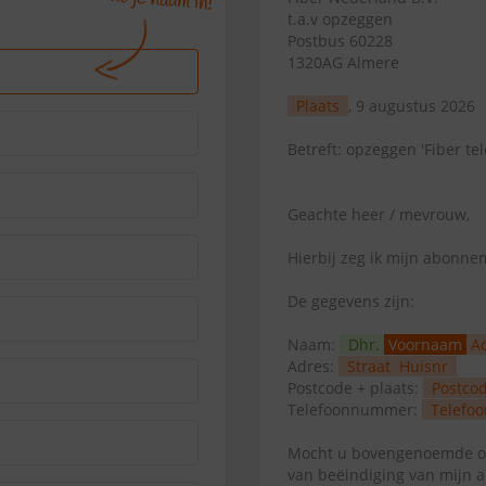
t.a.v opzeggen
Postbus 60228
1320AG Almere
Plaats
, 9 augustus 2026
Betreft: opzeggen 'Fiber tel
Geachte heer / mevrouw,
Hierbij zeg ik mijn abonn
De gegevens zijn:
Naam:
Dhr.
Voornaam
A
Adres:
Straat
Huisnr
Postcode + plaats:
Postco
Telefoonnummer:
Telefoo
Mocht u bovengenoemde op
van beëindiging van mijn 