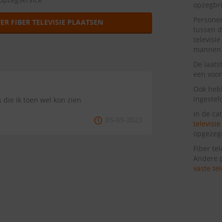
opzegbr
Personen
ER FIBER TELEVISIE PLAATSEN
tussen d
televisi
mannen i
De laats
een voor
Ook heb
ingestel
 die ik toen wel kon zien
In de cat
05-09-2023
televisi
opgezeg
Fiber te
Andere 
vaste te