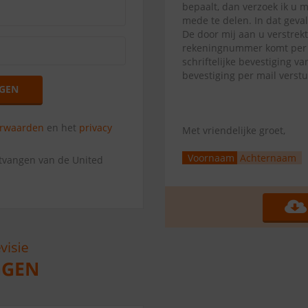
bepaalt, dan verzoek ik u 
mede te delen. In dat geva
De door mij aan u verstrek
rekeningnummer komt per di
schriftelijke bevestiging 
bevestiging per mail verst
GEN
orwaarden
en het
privacy
Met vriendelijke groet,
Voornaam
Achternaam
ntvangen van de United