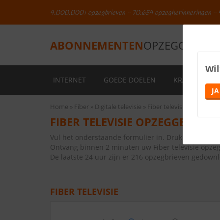
4.000.000+ opzegbrieven - 70.654 opzegherinneringen - 
ABONNEMENTEN
OPZEGGEN.NL
Wil
INTERNET
GOEDE DOELEN
KRANTEN
JA
Home
Fiber
Digitale televisie
Fiber televisie
FIBER TELEVISIE OPZEGGEN
Vul het onderstaande formulier in. Druk vervolge
Ontvang binnen 2 minuten uw Fiber televisie opzeg
De laatste 24 uur zijn er 216 opzegbrieven gedown
FIBER TELEVISIE