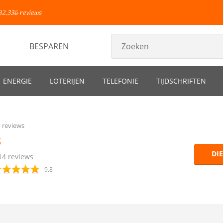
92.336 reviews
BESPAREN
ENERGIE
LOTERIJEN
TELEFONIE
TIJDSCHRIFTEN
p reviews
S
DI
14
reviews
9.8