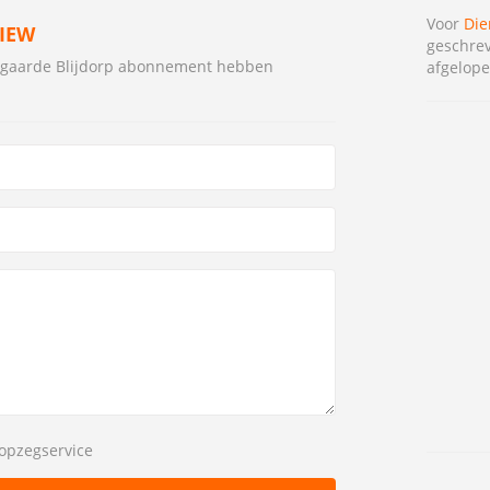
Voor
Die
VIEW
geschrev
ergaarde Blijdorp abonnement hebben
afgelope
opzegservice