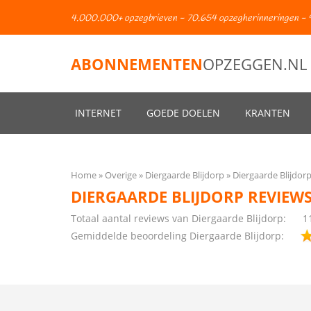
4.000.000+ opzegbrieven - 70.654 opzegherinneringen - 
ABONNEMENTEN
OPZEGGEN.NL
INTERNET
GOEDE DOELEN
KRANTEN
Home
Overige
Diergaarde Blijdorp
Diergaarde Blijdor
DIERGAARDE BLIJDORP REVIEW
Totaal aantal reviews van Diergaarde Blijdorp:
1
Gemiddelde beoordeling Diergaarde Blijdorp: