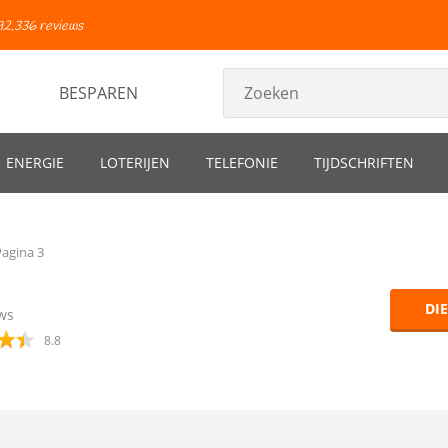
92.336 reviews
BESPAREN
ENERGIE
LOTERIJEN
TELEFONIE
TIJDSCHRIFTEN
Pagina 3
DI
ws
8.8