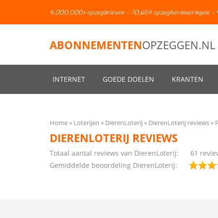
4.000.000+ opzegbrieven - 70.654 opzegherinneringen - 
ABONNEMENTEN
OPZEGGEN.NL
INTERNET
GOEDE DOELEN
KRANTEN
Home
Loterijen
DierenLoterij
DierenLoterij reviews
DIERENLOTERIJ REVIEWS
Totaal aantal reviews van DierenLoterij:
61
revie
Gemiddelde beoordeling DierenLoterij: