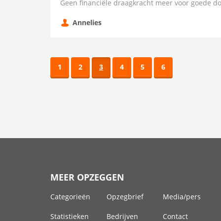
Geen financiële draagkracht meer voor goede do
Annelies
1
2
3
4
5
6
MEER OPZEGGEN
Categorieën
Opzegbrief
Media/pers
Statistieken
Bedrijven
Contact