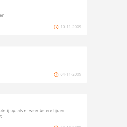
ken
10-11-2009
04-11-2009
erij op. als er weer betere tijden
t