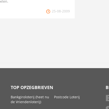
elen.
25-08-2009
TOP OPZEGBRIEVEN
B
Bankgiroloterij (heet nu
Postcode Loterij
de Vriendenloterij)