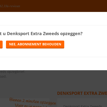
92.336 reviews
BESPAREN
t u
Denksport Extra Zweeds
opzeggen?
ENERGIE
LOTERIJEN
TELEFONIE
TIJDSCHRIFTEN
NEE, ABONNEMENT BEHOUDEN
ZEGGEN
ns op de knop Abonnement opzeggen.
eds opzegbrief
.
load.
DENKSPORT EXTRA ZWE
Denksport Extra Zweeds