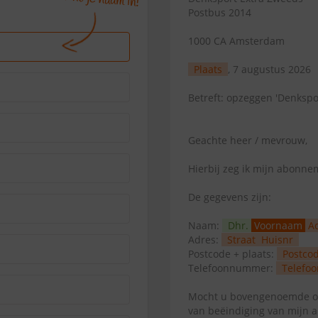
Postbus 2014
1000 CA Amsterdam
Plaats
, 7 augustus 2026
Betreft: opzeggen 'Denkspo
Geachte heer / mevrouw,
Hierbij zeg ik mijn abonn
De gegevens zijn:
Naam:
Dhr.
Voornaam
A
Adres:
Straat
Huisnr
Postcode + plaats:
Postco
Telefoonnummer:
Telefoo
Mocht u bovengenoemde op
van beëindiging van mijn 