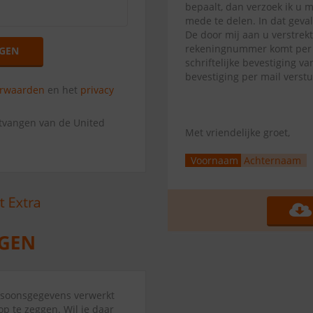
bepaalt, dan verzoek ik u 
mede te delen. In dat geva
De door mij aan u verstrek
rekeningnummer komt per di
GEN
schriftelijke bevestiging 
bevestiging per mail verst
orwaarden
en het
privacy
ntvangen van de United
Met vriendelijke groet,
Voornaam
Achternaam
ersoonsgegevens verwerkt
p te zeggen. Wil je daar