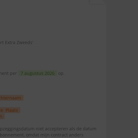
rt Extra Zweeds'
ement per
7 augustus 2026
op.
chternaam
de
Plaats
n
zeggingsdatum niet accepteren als de datum
abonnement, omdat mijn contract anders