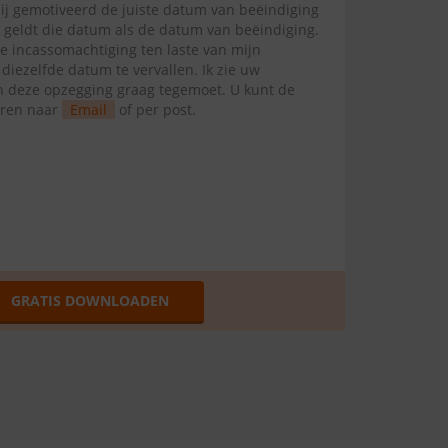
mij gemotiveerd de juiste datum van beëindiging
l geldt die datum als de datum van beëindiging.
te incassomachtiging ten laste van mijn
ezelfde datum te vervallen. Ik zie uw
van deze opzegging graag tegemoet. U kunt de
uren naar
Email
of per post.
GRATIS DOWNLOADEN