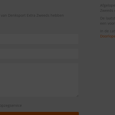
Afgelope
Zweeds 
g van Denksport Extra Zweeds hebben
De laats
een voor
In de ca
Doorlope
opzegservice