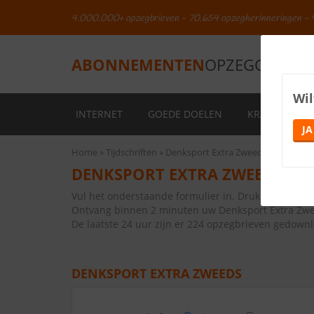
4.000.000+ opzegbrieven - 70.654 opzegherinneringen - 
ABONNEMENTEN
OPZEGGEN.NL
Wil
INTERNET
GOEDE DOELEN
KRANTEN
JA
Home
Tijdschriften
Denksport Extra Zweeds
DENKSPORT EXTRA ZWEEDS OP
Vul het onderstaande formulier in. Druk vervolge
Ontvang binnen 2 minuten uw Denksport Extra Zwe
De laatste 24 uur zijn er 224 opzegbrieven gedown
DENKSPORT EXTRA ZWEEDS