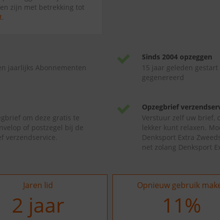
en zijn met betrekking tot
t
.
Sinds 2004 opzeggen
en jaarlijks Abonnementen
15 jaar geleden gestart
gegenereerd
Opzegbrief verzendser
gbrief om deze gratis te
Verstuur zelf uw brief,
nvelop of postzegel bij de
lekker kunt relaxen. Mo
f verzendservice.
Denksport Extra Zweeds
net zolang Denksport E
Jaren lid
Opnieuw gebruik mak
2
jaar
16
%