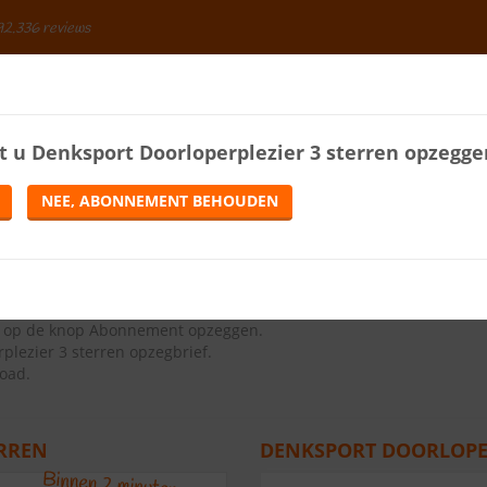
92.336 reviews
BESPAREN
t u
Denksport Doorloperplezier 3 sterren
opzegge
ENERGIE
LOTERIJEN
TELEFONIE
TIJDSCHRIFTEN
NEE, ABONNEMENT BEHOUDEN
en
R 3 STERREN
ns op de knop Abonnement opzeggen.
lezier 3 sterren opzegbrief
.
load.
ERREN
DENKSPORT DOORLOPER