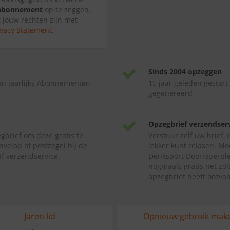
n abonnement
op te zeggen.
t jouw rechten zijn met
ivacy Statement
.
Sinds 2004 opzeggen
en jaarlijks Abonnementen
15 jaar geleden gestart
gegenereerd
Opzegbrief verzendser
gbrief om deze gratis te
Verstuur zelf uw brief,
nvelop of postzegel bij de
lekker kunt relaxen. Mo
f verzendservice.
Denksport Doorloperplez
nogmaals gratis net zo
opzegbrief heeft ontva
Jaren lid
Opnieuw gebruik mak