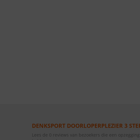
DENKSPORT DOORLOPERPLEZIER 3 STE
Lees de 0 reviews van bezoekers die een opzegging