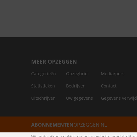
MEER OPZEGGEN
Categorieën
Opzegbrief
Media/pers
Statistieken
Bedrijven
Contact
Uitschrijven
Uw gegevens
Gegevens verwij
ABONNEMENTEN
OPZEGGEN.NL
Wij gebruiken cookies op onze website omdat dit no