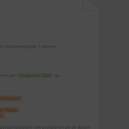
rt Doorloperplezier 3 sterren'
ement per
9 augustus 2026
op.
chternaam
de
Plaats
n
zeggingsdatum niet accepteren als de datum