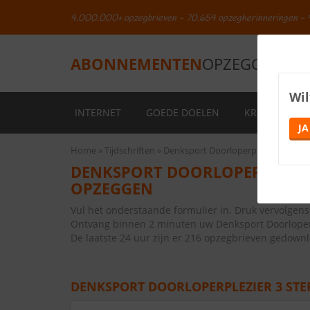
4.000.000+ opzegbrieven - 70.654 opzegherinneringen - 
ABONNEMENTEN
OPZEGGEN.NL
Wil
INTERNET
GOEDE DOELEN
KRANTEN
JA
Home
Tijdschriften
Denksport Doorloperplezier 3 sterr
DENKSPORT DOORLOPERPLEZIE
OPZEGGEN
Vul het onderstaande formulier in. Druk vervolge
Ontvang binnen 2 minuten uw Denksport Doorloperp
De laatste 24 uur zijn er 216 opzegbrieven gedown
DENKSPORT DOORLOPERPLEZIER 3 ST