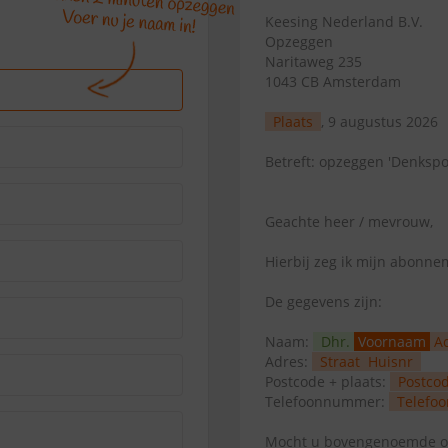
Keesing Nederland B.V.
Opzeggen
Naritaweg 235
1043 CB Amsterdam
Plaats
, 9 augustus 2026
Betreft: opzeggen 'Denkspo
Geachte heer / mevrouw,
Hierbij zeg ik mijn abonn
De gegevens zijn:
Naam:
Dhr.
Voornaam
A
Adres:
Straat
Huisnr
Postcode + plaats:
Postco
Telefoonnummer:
Telefoo
Mocht u bovengenoemde op