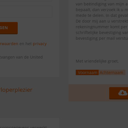
van beëindiging van mijn 
bepaalt, dan verzoek ik u 
mede te delen. In dat geva
De door mij aan u verstrek
rekeningnummer komt per di
GEN
schriftelijke bevestiging 
bevestiging per mail verst
orwaarden
en het
privacy
ntvangen van de United
Met vriendelijke groet,
Voornaam
Achternaam
ersoonsgegevens verwerkt