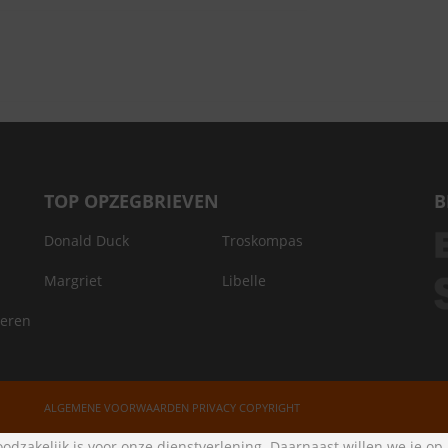
TOP OPZEGBRIEVEN
B
Donald Duck
Troskompas
Margriet
Libelle
deren
ALGEMENE VOORWAARDEN
PRIVACY
COPYRIGHT
odzakelijk is voor onze dienstverlening. Daarnaast willen we je op