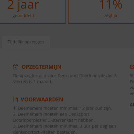
2
jaar
20
%
gemiddeld
zegt ja
Tijdelijk opzeggen
OPZEGTERMIJN
De opzegtermijn voor Denksport Doorloperplezier 3
S
sterren is 1 maand.
D
w
v
VOORWAARDEN
A
1. Deelnemers moeten minimaal 12 jaar oud zijn.
2. Deelnemers moeten een Denksport
Doorloperplezier 3-sterrenkaart hebben.
3. Deelnemers moeten minimaal 3 uur per dag aan
denksportactiviteiten besteden.