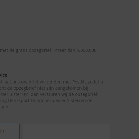
 met de gratis opzegbrief - meer dan 4.000.000
vice
 of laat ons uw brief verzenden met PostNL zodat u
cht de opzegbrief niet zijn aangekomen bij
ier 3 sterren, dan versturen wij de opzegbrief
lang Denksport Doorloperplezier 3 sterren de
ngen.
en