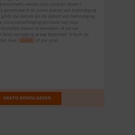
abonnement, omdat mijn contract anders
mij gemotiveerd de juiste datum van beëindiging
l geldt die datum als de datum van beëindiging.
te incassomachtiging ten laste van mijn
ezelfde datum te vervallen. Ik zie uw
van deze opzegging graag tegemoet. U kunt de
uren naar
Email
of per post.
GRATIS DOWNLOADEN