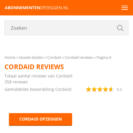
ABONNEMENTEN
OPZEGGEN.NL
Tog
navi
Home
Goede doelen
Cordaid
Cordaid reviews
Pagina 6
CORDAID REVIEWS
Totaal aantal reviews van Cordaid:
358
reviews
Gemiddelde beoordeling Cordaid:
9.3
CORDAID OPZEGGEN