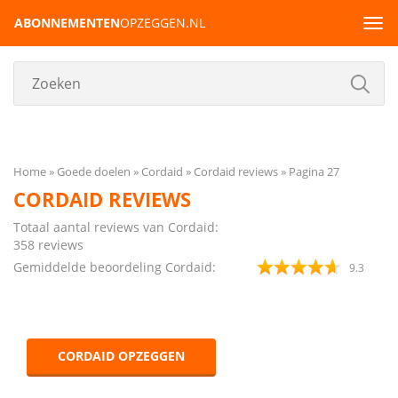
ABONNEMENTEN
OPZEGGEN.NL
Tog
navi
Home
Goede doelen
Cordaid
Cordaid reviews
Pagina 27
CORDAID REVIEWS
Totaal aantal reviews van Cordaid:
358
reviews
Gemiddelde beoordeling Cordaid:
9.3
CORDAID OPZEGGEN