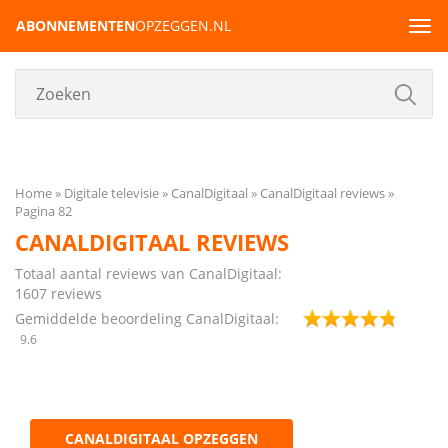
ABONNEMENTEN
OPZEGGEN.NL
Tog
navi
Home
Digitale televisie
CanalDigitaal
CanalDigitaal reviews
Pagina 82
CANALDIGITAAL REVIEWS
Totaal aantal reviews van CanalDigitaal:
1607
reviews
Gemiddelde beoordeling CanalDigitaal:
9.6
CANALDIGITAAL OPZEGGEN