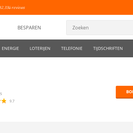
92.336 reviews
BESPAREN
ENERGIE
LOTERIJEN
TELEFONIE
TIJDSCHRIFTEN
BO
s
9.7