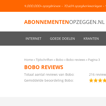
4.000.000+ opzegbrieven - 70.654 opzegherinneringen - 
ABONNEMENTEN
OPZEGGEN.NL
INTERNET
GOEDE DOELEN
KRANTEN
Home
Tijdschriften
Bobo
Bobo reviews
Pagina 3
BOBO REVIEWS
Totaal aantal reviews van Bobo:
216
review
Gemiddelde beoordeling Bobo: