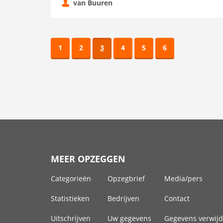
van Buuren
1
2
3
4
5
6
MEER OPZEGGEN
Categorieën
Opzegbrief
Media/pers
Statistieken
Bedrijven
Contact
Uitschrijven
Uw gegevens
Gegevens verwij