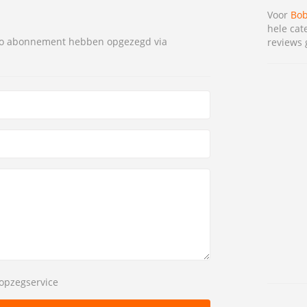
Voor
Bo
hele cat
obo abonnement hebben opgezegd via
reviews 
opzegservice