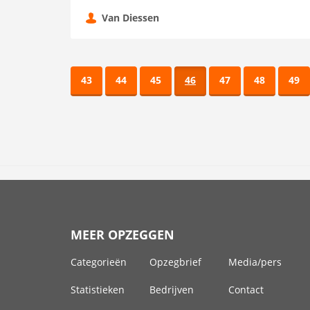
Van Diessen
43
44
45
46
47
48
49
MEER OPZEGGEN
Categorieën
Opzegbrief
Media/pers
Statistieken
Bedrijven
Contact