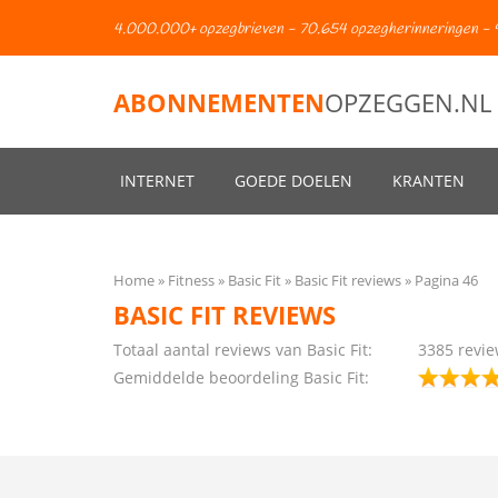
4.000.000+ opzegbrieven - 70.654 opzegherinneringen - 
ABONNEMENTEN
OPZEGGEN.NL
INTERNET
GOEDE DOELEN
KRANTEN
Home
Fitness
Basic Fit
Basic Fit reviews
Pagina 46
BASIC FIT REVIEWS
Totaal aantal reviews van Basic Fit:
3385
revie
Gemiddelde beoordeling Basic Fit: