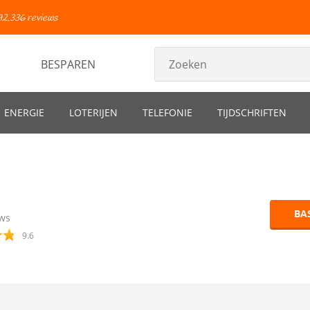
92.336 reviews
BESPAREN
ENERGIE
LOTERIJEN
TELEFONIE
TIJDSCHRIFTEN
BA
ws
9.6